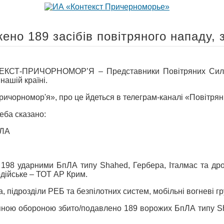
ено 189 засібів повітряного нападу,
СТ-ПРИЧОРНОМОР’Я – Представники Повітряних Сил Зб
нашій країні.
ричорномор'я», про це йдеться в телеграм-каналі «Повітрян
еба сказано:
ЛА
в 198 ударними БпЛА типу Shahed, Гербера, Італмас та др
рдійське – ТОТ АР Крим.
ка, підрозділи РЕБ та безпілотних систем, мобільні вогневі 
яною обороною збито/подавлено 189 ворожих БпЛА типу Shah