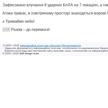
Зафіксовано влучання 8 ударних БпЛА на 7 локаціях, а так
Атака триває, в повітряному просторі знаходяться ворожі
✊ Тримаймо небо!
🇺🇦 Разом – до перемоги!
© 2005—2026
Інформаційне агентство «Контекст-Причорномор'я»
Свідоцтво Держкомітету інформаційної політики, телебачення та радіомовлення України
Використання будь-яких матеріалів сайту можливе лише з посиланням на інформаційн
© 2005—2026
S&A design team
/ 0.021