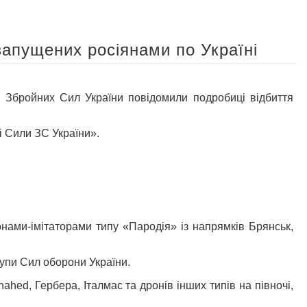
 запущених росіянами по Україні
ройних Сил України повідомили подробиці відбиття
і Сили ЗС України».
онами-імітаторами типу «Пародія» із напрямків Брянськ,
групи Сил оборони України.
ed, Гербера, Італмас та дронів інших типів на півночі,