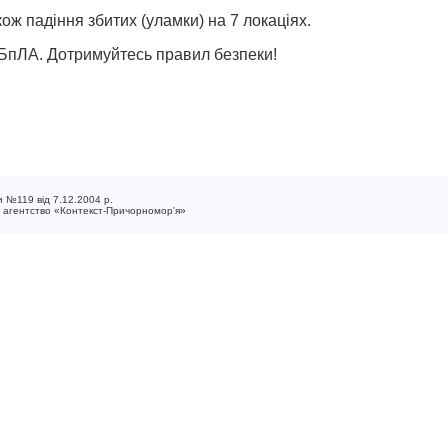
ож падіння збитих (уламки) на 7 локаціях.
 БпЛА. Дотримуйтесь правил безпеки!
 №119 від 7.12.2004 р.
е агентство «Контекст-Причорномор'я»