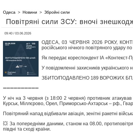
Одеса
>
Новини
>
Збройні сили
Повітряні сили ЗСУ: вночі знешкодж
09:40 / 03.06.2026
ОДЕСА, 03 ЧЕРВНЯ 2026 РОКУ, КОНТЕК
російського нічного повітряного удару по 
Як передає кореспондент ІА «Контекст-П
У повідомленні захисників українського н
ЗБИТО/ПОДАВЛЕНО 189 ВОРОЖИХ БП
➖➖➖➖➖➖➖➖➖➖
У ніч на 3 червня (з 18:00 2 червня) противник атакува
Курськ, Міллєрово, Орел, Приморсько-Ахтарськ – рф., Гва
Повітряний напад відбивали авіація, зенітні ракетні війсь
💥 За попередніми даними, станом на 08.00, протиповітр
півдні та сході країни.