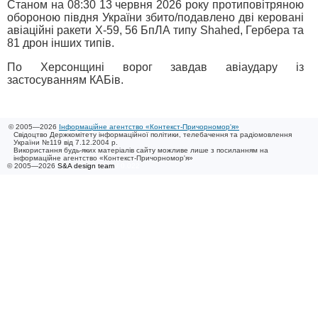
Станом на 08:30 13 червня 2026 року протиповітряною
обороною півдня України збито/подавлено дві керовані
авіаційні ракети Х-59, 56 БпЛА типу Shahed, Гербера та
81 дрон інших типів.
По Херсонщині ворог завдав авіаудару із
застосуванням КАБів.
© 2005—2026
Інформаційне агентство «Контекст-Причорномор'я»
Свідоцтво Держкомітету інформаційної політики, телебачення та радіомовлення
України №119 від 7.12.2004 р.
Використання будь-яких матеріалів сайту можливе лише з посиланням на
інформаційне агентство «Контекст-Причорномор'я»
© 2005—2026
S&A design team
/ 0.022