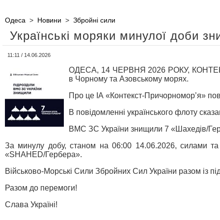
Одеса
>
Новини
>
Збройні сили
Українські моряки минулої доби зн
11:11 / 14.06.2026
ОДЕСА, 14 ЧЕРВНЯ 2026 РОКУ, КОНТЕКС
в Чорному та Азовському морях.
Про це ІА «Контекст-Причорномор’я» пов
В повідомленні українського флоту сказа
ВМС ЗС України знищили 7 «Шахедів/Ге
За минулу добу, станом на 06:00 14.06.2026, силами т
«SHAHED/Гербера».
Військово-Морські Сили Збройних Сил України разом із пі
Разом до перемоги!
Слава Україні!