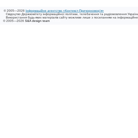
© 2005—2026
Інформаційне агентство «Контекст-Причорномор'я»
Свідоцтво Держкомітету інформаційної політики, телебачення та радіомовлення України
Використання будь-яких матеріалів сайту можливе лише з посиланням на інформаційн
© 2005—2026
S&A design team
/ 0.018