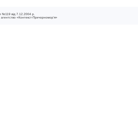
 №119 від 7.12.2004 р.
е агентство «Контекст-Причорномор'я»