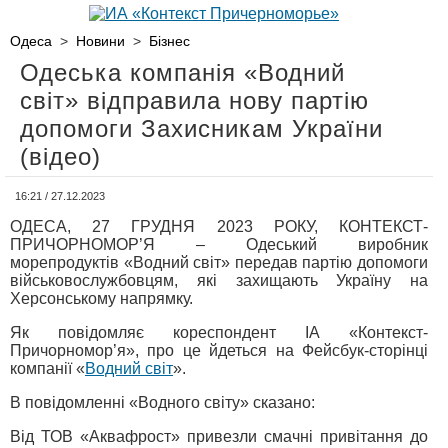
Одеса
>
Новини
>
Бізнес
Одеська компанія «Водний
світ» відправила нову партію
допомоги Захисникам України
(відео)
16:21 / 27.12.2023
ОДЕСА, 27 ГРУДНЯ 2023 РОКУ, КОНТЕКСТ-
ПРИЧОРНОМОР’Я – Одеський виробник
морепродуктів «Водний світ» передав партію допомоги
військовослужбовцям, які захищають Україну на
Херсонському напрямку.
Як повідомляє кореспондент ІА «Контекст-
Причорномор’я», про це йдеться на Фейсбук-сторінці
компанії «
Водний світ
».
В повідомленні «Водного світу» сказано:
Від ТОВ «Аквафрост» привезли смачні привітання до