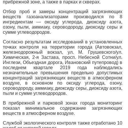
прибрежной зоне, а также в парках и скверах.
Отбор проб и замеры концентраций загрязняющих
веществ газоанализаторами производился по 8
ингредиентам — оксиду углерода, диоксиду азота,
озону, пыли, аммиаку, сероводороду, диоксиду серы и
сумме углеводородов.
Согласно результатам исследований в установленных
точках контроля на территории города (Автовокзал,
железнодорожный вокзал, ул. М. Грушевского/ул.
Химическая, 2-я Застава, просп. Небесной Сотни/ул.
Инглези, Объездная дорога, Ивановский путепровод) в
последнем квартале 2019 года наблюдались
незначительные превышения предельно допустимых
концентраций загрязняющих веществ в атмосферном
воздухе, в основном по оксиду углерода, озону,
сероводороду, аммиаку, диоксиду серы, диоксиду азота,
пыли и сумме углеводородов.
В прибрежной и парковой зонах города мониторинг
показал минимальное содержание загрязняющих
веществ в атмосферном воздухе.
Службой экологического контроля также отработано 10