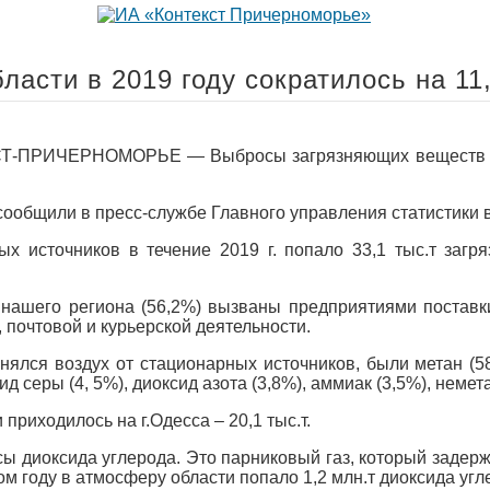
ласти в 2019 году сократилось на 11
-ПРИЧЕРНОМОРЬЕ — Выбросы загрязняющих веществ от с
ообщили в пресс-службе Главного управления статистики в
х источников в течение 2019 г. попало 33,1 тыс.т заг
ашего региона (56,2%) вызваны предприятиями поставки 
 почтовой и курьерской деятельности.
ялся воздух от стационарных источников, были метан (5
ид серы (4, 5%), диоксид азота (3,8%), аммиак (3,5%), неме
риходилось на г.Одесса – 20,1 тыс.т.
 диоксида углерода. Это парниковый газ, который задерж
 году в атмосферу области попало 1,2 млн.т диоксида углер