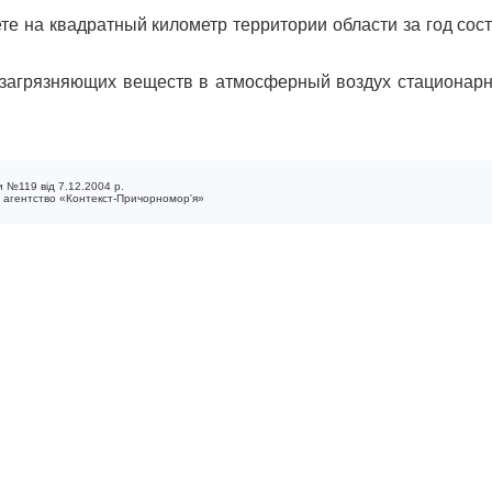
те на квадратный километр территории области за год сос
агрязняющих веществ в атмосферный воздух стационарным
 №119 від 7.12.2004 р.
е агентство «Контекст-Причорномор'я»