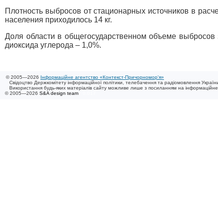
Плотность выбросов от стационарных источников в расче
населения приходилось 14 кг.
Доля области в общегосударственном объеме выбросов з
диоксида углерода – 1,0%.
© 2005—2026
Інформаційне агентство «Контекст-Причорномор'я»
Свідоцтво Держкомітету інформаційної політики, телебачення та радіомовлення України
Використання будь-яких матеріалів сайту можливе лише з посиланням на інформаційн
© 2005—2026
S&A design team
/ 0.017