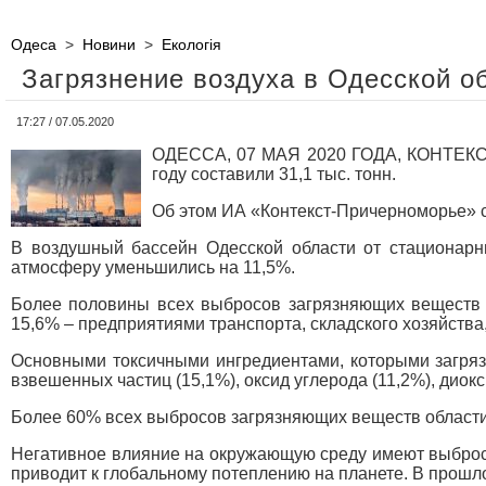
Одеса
>
Новини
>
Екологія
Загрязнение воздуха в Одесской об
17:27 / 07.05.2020
ОДЕССА, 07 МАЯ 2020 ГОДА, КОНТЕКСТ
году составили 31,1 тыс. тонн.
Об этом ИА «Контекст-Причерноморье» с
В воздушный бассейн Одесской области от стационарны
атмосферу уменьшились на 11,5%.
Более половины всех выбросов загрязняющих веществ н
15,6% – предприятиями транспорта, складского хозяйства,
Основными токсичными ингредиентами, которыми загрязн
взвешенных частиц (15,1%), оксид углерода (11,2%), диокс
Более 60% всех выбросов загрязняющих веществ области п
Негативное влияние на окружающую среду имеют выбросы
приводит к глобальному потеплению на планете. В прошлом