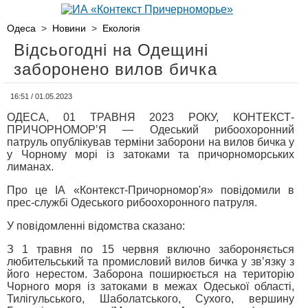
Одеса
>
Новини
>
Екологія
Відсьогодні на Одещині
заборонено вилов бичка
16:51 / 01.05.2023
ОДЕСА, 01 ТРАВНЯ 2023 РОКУ, КОНТЕКСТ-
ПРИЧОРНОМОР’Я — Одеський рибоохоронний
патруль опублікував терміни заборони на вилов бичка у
у Чорному морі із затоками та причорноморських
лиманах.
Про це ІА «Контекст-Причорномор'я» повідомили в
прес-службі Одеського рибоохоронного патруля.
У повідомленні відомства сказано:
З 1 травня по 15 червня включно забороняється
любительський та промисловий вилов бичка у зв’язку з
його нерестом. Заборона поширюється на територію
Чорного моря із затоками в межах Одеської області,
Тилігульського, Шаболатського, Сухого, вершину