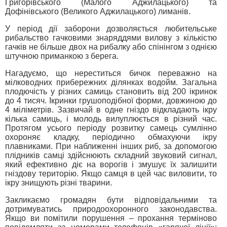
Григорівського (Малого Аджилацького) та
Дофінівського (Великого Аджилацького) лиманів.
У період дії заборони дозволяється любительське
рибальство гачковими знаряддями вилову з кількістю
гачків не більше двох на рибалку або спінінгом з однією
штучною приманкою з берега.
Нагадуємо, що нереститься бичок переважно на
мілководних прибережних ділянках водойм. Загальна
плодючість у різних самиць становить від 200 ікринок
до 4 тисяч. Ікринки грушоподібної форми, довжиною до
4 міліметрів. Зазвичай в одне гніздо відкладають ікру
кілька самиць, і молодь вилуплюється в різний час.
Протягом усього періоду розвитку самець сумлінно
охороняє кладку, періодично обмахуючи ікру
плавниками. При наближенні інших риб, за допомогою
плідників самці здійснюють складний звуковий сигнал,
який ефективно діє на ворогів і змушує їх залишити
гніздову територію. Якщо самця в цей час виловити, то
ікру знищують різні тварини.
Закликаємо громадян бути відповідальними та
дотримуватись природоохоронного законодавства.
Якщо ви помітили порушення – прохання терміново