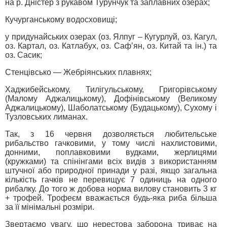
на р. Дністер з рукавом Турунчук та заплавних озерах;
Кучурганському водосховищі;
у придунайських озерах (оз. Ялпуг – Кугурлуй, оз. Кагул,
оз. Картал, оз. Катлабух, оз. Саф’ян, оз. Китай та ін.) та
оз. Сасик;
Стенцівсько — Жебріянських плавнях;
Хаджибейському, Тилігульському, Григорівському
(Малому Аджалицькому), Дофінівському (Великому
Аджалицькому), Шаболатському (Будацькому), Сухому і
Тузловських лиманах.
Так, з 16 червня дозволяється любительське
рибальство гачковими, у тому числі нахлистовими,
донними, поплавковими вудками, жерлицями
(кружками) та спінінгами всіх видів з використанням
штучної або природної принади у разі, якщо загальна
кількість гачків не перевищує 7 одиниць на одного
рибалку. До того ж добова норма вилову становить 3 кг
+ трофей. Трофеєм вважається будь-яка риба більша
за її мінімальні розміри.
Звертаємо увагу, що нерестова заборона триває на