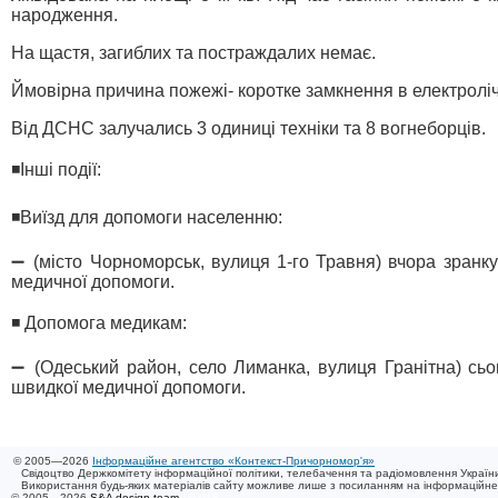
народження.
На щастя, загиблих та постраждалих немає.
Ймовірна причина пожежі- коротке замкнення в електроліч
Від ДСНС залучались 3 одиниці техніки та 8 вогнеборців.
◾️Інші події:
◾️Виїзд для допомоги населенню:
➖ (місто Чорноморськ, вулиця 1-го Травня) вчора зранк
медичної допомоги.
◾️ Допомога медикам:
➖ (Одеський район, село Лиманка, вулиця Гранітна) сьо
швидкої медичної допомоги.
© 2005—2026
Інформаційне агентство «Контекст-Причорномор'я»
Свідоцтво Держкомітету інформаційної політики, телебачення та радіомовлення України
Використання будь-яких матеріалів сайту можливе лише з посиланням на інформаційн
© 2005—2026
S&A design team
/ 0.018