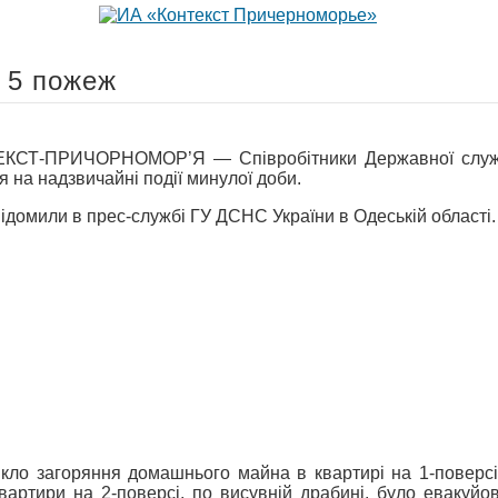
 5 пожеж
СТ-ПРИЧОРНОМОР’Я — Співробітники Державної служби У
на надзвичайні події минулої доби.
ідомили в прес-службі ГУ ДСНС України в Одеській області.
никло загоряння домашнього майна в квартирі на 1-повер
квартири на 2-поверсі, по висувній драбині, було евакуйо