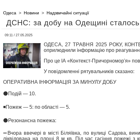
Одеса
>
Новини
>
Надзвичайні ситуації
ДСНС: за добу на Одещині сталось
09:11 / 27.05.2025
ОДЕСА, 27 ТРАВНЯ 2025 РОКУ, КОНТЕК
оприлюднили інформацію про реагування 
Про це ІА «Контекст-Причорномор'я» пов
У повідомленні рятувальників сказано:
ОПЕРАТИВНА ІНФОРМАЦІЯ ЗА МИНУЛУ ДОБУ
⚫️Подій — 10.
◾️Пожеж — 5: по області — 5.
⚫️Резонансна пожежа:
➖Вчора ввечері в місті Біляївка, по вулиці Садова, ви
ліквідована на площі 8 м кв. Під час гасіння пожежі з 