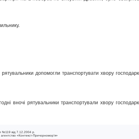
ильнику.
у рятувальники допомогли транспортувати хвору господарк
годні вночі рятувальники транспортували хвору господар
 №119 від 7.12.2004 р.
е агентство «Контекст-Причорномор'я»