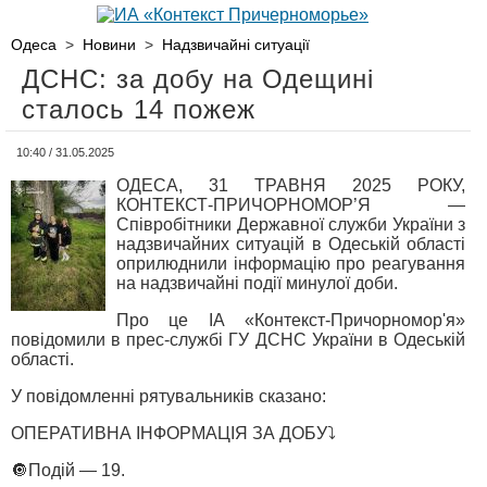
Одеса
>
Новини
>
Надзвичайні ситуації
ДСНС: за добу на Одещині
сталось 14 пожеж
10:40 / 31.05.2025
ОДЕСА, 31 ТРАВНЯ 2025 РОКУ,
КОНТЕКСТ-ПРИЧОРНОМОР’Я —
Співробітники Державної служби України з
надзвичайних ситуацій в Одеській області
оприлюднили інформацію про реагування
на надзвичайні події минулої доби.
Про це ІА «Контекст-Причорномор'я»
повідомили в прес-службі ГУ ДСНС України в Одеській
області.
У повідомленні рятувальників сказано:
ОПЕРАТИВНА ІНФОРМАЦІЯ ЗА ДОБУ⤵️
🔘Подій — 19.