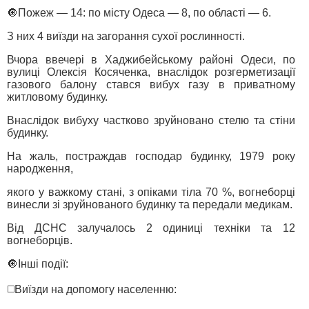
🔘Пожеж — 14: по місту Одеса — 8, по області — 6.
З них 4 виїзди на загорання сухої рослинності.
Вчора ввечері в Хаджибейському районі Одеси, по
вулиці Олексія Косяченка, внаслідок розгерметизації
газового балону стався вибух газу в приватному
житловому будинку.
Внаслідок вибуху частково зруйновано стелю та стіни
будинку.
На жаль, постраждав господар будинку, 1979 року
народження,
якого у важкому стані, з опіками тіла 70 %, вогнеборці
винесли зі зруйнованого будинку та передали медикам.
Від ДСНС залучалось 2 одиниці техніки та 12
вогнеборців.
🔘Інші події:
◻️Виїзди на допомогу населенню: