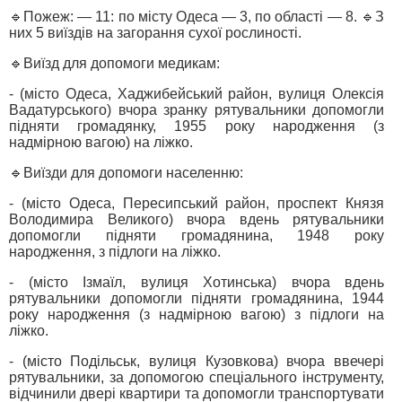
🔹Пожеж: — 11: по місту Одеса — 3, по області — 8. 🔹З
них 5 виїздів на загорання сухої рослиності.
🔹Виїзд для допомоги медикам:
- (місто Одеса, Хаджибейський район, вулиця Олексія
Вадатурського) вчора зранку рятувальники допомогли
підняти громадянку, 1955 року народження (з
надмірною вагою) на ліжко.
🔹Виїзди для допомоги населенню:
- (місто Одеса, Пересипський район, проспект Князя
Володимира Великого) вчора вдень рятувальники
допомогли підняти громадянина, 1948 року
народження, з підлоги на ліжко.
- (місто Ізмаїл, вулиця Хотинська) вчора вдень
рятувальники допомогли підняти громадянина, 1944
року народження (з надмірною вагою) з підлоги на
ліжко.
- (місто Подільськ, вулиця Кузовкова) вчора ввечері
рятувальники, за допомогою спеціального інструменту,
відчинили двері квартири та допомогли транспортувати