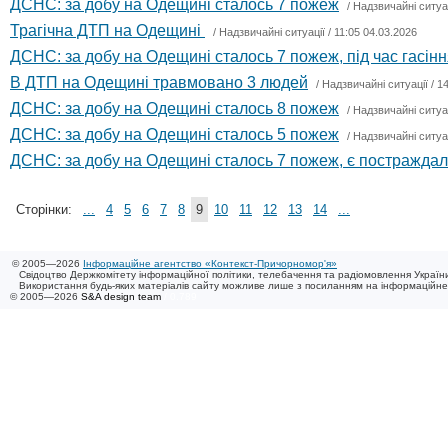
ДСНС: за добу на Одещині сталось 7 пожеж
/
Надзвичайні ситуа
Трагічна ДТП на Одещині
/
Надзвичайні ситуації
/ 11:05 04.03.2026
ДСНС: за добу на Одещині сталось 7 пожеж, під час гасін
В ДТП на Одещині травмовано 3 людей
/
Надзвичайні ситуації
/ 1
ДСНС: за добу на Одещині сталось 8 пожеж
/
Надзвичайні ситуа
ДСНС: за добу на Одещині сталось 5 пожеж
/
Надзвичайні ситуа
ДСНС: за добу на Одещині сталось 7 пожеж, є постраждал
Сторінки:
...
4
5
6
7
8
9
10
11
12
13
14
...
© 2005—2026
Інформаційне агентство «Контекст-Причорномор'я»
Свідоцтво Держкомітету інформаційної політики, телебачення та радіомовлення України
Використання будь-яких матеріалів сайту можливе лише з посиланням на інформаційн
© 2005—2026
S&A design team
/ 0.789