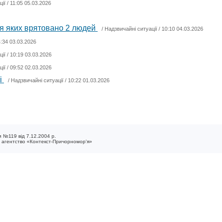
ції
/ 11:05 05.03.2026
ня яких врятовано 2 людей
/
Надзвичайні ситуації
/ 10:10 04.03.2026
4:34 03.03.2026
ції
/ 10:19 03.03.2026
ції
/ 09:52 02.03.2026
і
/
Надзвичайні ситуації
/ 10:22 01.03.2026
 №119 від 7.12.2004 р.
е агентство «Контекст-Причорномор'я»