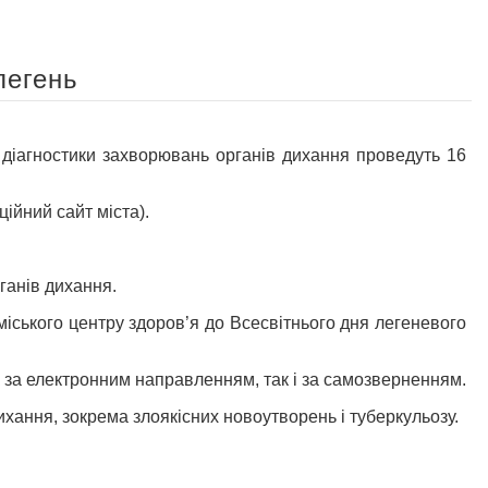
легень
гностики захворювань органів дихання проведуть 16
ійний сайт міста).
ганів дихання.
міського центру здоров’я до Всесвітнього дня легеневого
за електронним направленням, так і за самозверненням.
ання, зокрема злоякісних новоутворень і туберкульозу.