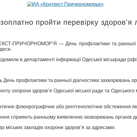
зоплатно пройти перевірку здоров'я 
СТ-ПРИЧОРНОМОР’Я — День профілактики та ранньої діа
деси.
домили в департаменті інформації Одеської міськради (офіц
 День профілактики та ранньої діагностики захворювань ор
нту охорони здоров’я Одеської міської ради та Одеського 
тичне флюорографічне або рентгенологічне обстеження як 
ення сприяють ранньому виявленню захворювань органів дих
до міських закладів охорони здоров’я за адресами: