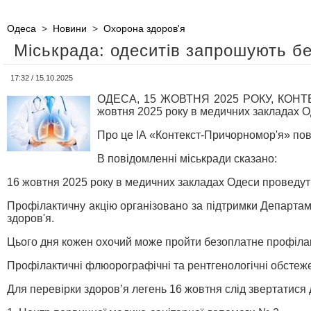
Одеса
>
Новини
>
Охорона здоров'я
Міськрада: одеситів запрошують бе
17:32 / 15.10.2025
ОДЕСА, 15 ЖОВТНЯ 2025 РОКУ, КОНТЕК
жовтня 2025 року в медичних закладах О
Про це ІА «Контекст-Причорномор'я» пові
В повідомленні міськради сказано:
16 жовтня 2025 року в медичних закладах Одеси проведуть
Профілактичну акцію організовано за підтримки Департаме
здоров'я.
Цього дня кожен охочий може пройти безоплатне профілак
Профілактичні флюорографічні та рентгенологічні обстеж
Для перевірки здоров’я легень 16 жовтня слід звертатися 