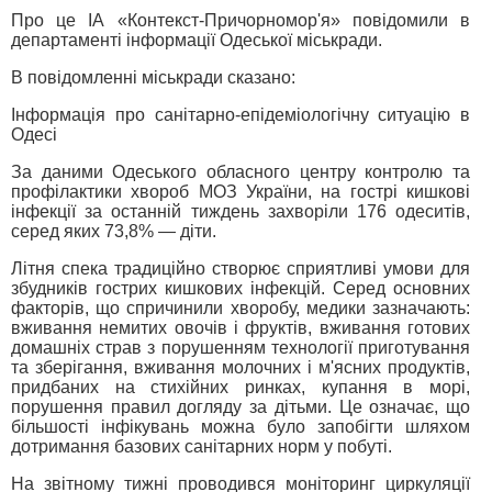
Про це ІА «Контекст-Причорномор'я» повідомили в
департаменті інформації Одеської міськради.
В повідомленні міськради сказано:
Інформація про санітарно-епідеміологічну ситуацію в
Одесі
За даними Одеського обласного центру контролю та
профілактики хвороб МОЗ України, на гострі кишкові
інфекції за останній тиждень захворіли 176 одеситів,
серед яких 73,8% — діти.
Літня спека традиційно створює сприятливі умови для
збудників гострих кишкових інфекцій. Серед основних
факторів, що спричинили хворобу, медики зазначають:
вживання немитих овочів і фруктів, вживання готових
домашніх страв з порушенням технології приготування
та зберігання, вживання молочних і м'ясних продуктів,
придбаних на стихійних ринках, купання в морі,
порушення правил догляду за дітьми. Це означає, що
більшості інфікувань можна було запобігти шляхом
дотримання базових санітарних норм у побуті.
На звітному тижні проводився моніторинг циркуляції