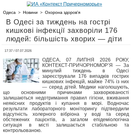
Одеса
>
Новини
>
Охорона здоров'я
В Одесі за тиждень на гострі
кишкові інфекції захворіли 176
людей: більшість хворих — діти
17:37 / 07.07.2026
ОДЕСА, 07 ЛИПНЯ 2026 РОКУ,
КОНТЕКСТ-ПРИЧОРНОМОР’Я — За
минулий тиждень в Одесі
зареєстрували 176 випадків гострих
кишкових інфекцій, майже 74% із них
— серед дітей. Медики наголошують,
що основними причинами захворюваності
залишаються недотримання правил гігієни, вживання
неякісних продуктів і купання в морі. Водночас
результати лабораторного моніторингу підтвердили
відсутність холерного вібріона у воді та серед
обстежених пацієнтів, а загалом епідеміологічна
ситуація в місті залишається стабільною та
контрольованою.