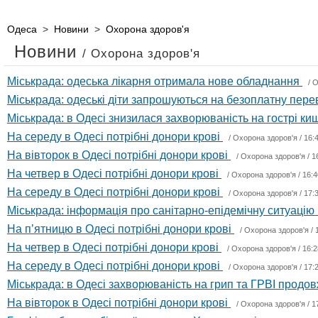
Одеса
>
Новини
>
Охорона здоров'я
Новини
/ Охорона здоров'я
Міськрада: одеська лікарня отримала нове обладнання
/
О
Міськрада: одеські діти запрошуються на безоплатну перев
Міськрада: в Одесі знизилася захворюваність на гострі ки
На середу в Одесі потрібні донори крові
/
Охорона здоров'я
/ 16:
На вівторок в Одесі потрібні донори крові
/
Охорона здоров'я
/ 1
На четвер в Одесі потрібні донори крові
/
Охорона здоров'я
/ 16:4
На середу в Одесі потрібні донори крові
/
Охорона здоров'я
/ 17:
Міськрада: інформація про санітарно-епідемічну ситуацію
На пʼятницю в Одесі потрібні донори крові
/
Охорона здоров'я
/ 
На четвер в Одесі потрібні донори крові
/
Охорона здоров'я
/ 16:2
На середу в Одесі потрібні донори крові
/
Охорона здоров'я
/ 17:
Міськрада: в Одесі захворюваність на грип та ГРВІ прод
На вівторок в Одесі потрібні донори крові
/
Охорона здоров'я
/ 1