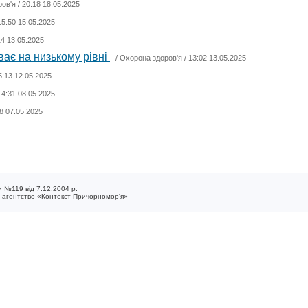
ров'я
/ 20:18 18.05.2025
15:50 15.05.2025
14 13.05.2025
ває на низькому рівні
/
Охорона здоров'я
/ 13:02 13.05.2025
5:13 12.05.2025
14:31 08.05.2025
8 07.05.2025
 №119 від 7.12.2004 р.
е агентство «Контекст-Причорномор'я»