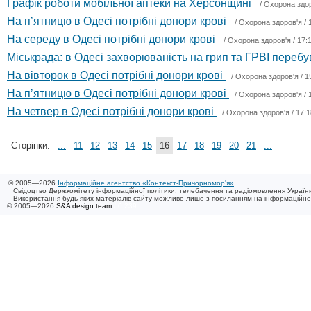
Графік роботи мобільної аптеки на Херсонщині
/
Охорона здо
На пʼятницю в Одесі потрібні донори крові
/
Охорона здоров'я
/ 
На середу в Одесі потрібні донори крові
/
Охорона здоров'я
/ 17:
Міськрада: в Одесі захворюваність на грип та ГРВІ перебу
На вівторок в Одесі потрібні донори крові
/
Охорона здоров'я
/ 1
На пʼятницю в Одесі потрібні донори крові
/
Охорона здоров'я
/ 
На четвер в Одесі потрібні донори крові
/
Охорона здоров'я
/ 17:1
Сторінки:
...
11
12
13
14
15
16
17
18
19
20
21
...
© 2005—2026
Інформаційне агентство «Контекст-Причорномор'я»
Свідоцтво Держкомітету інформаційної політики, телебачення та радіомовлення України
Використання будь-яких матеріалів сайту можливе лише з посиланням на інформаційн
© 2005—2026
S&A design team
/ 0.239