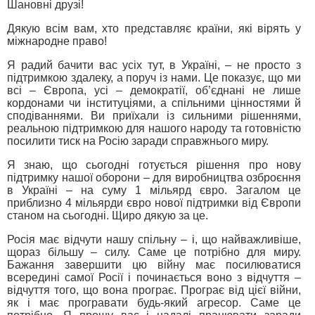
Шановні друзі!
Дякую всім вам, хто представляє країни, які вірять у
міжнародне право!
Я радий бачити вас усіх тут, в Україні, – не просто з
підтримкою здалеку, а поруч із нами. Це показує, що ми
всі – Європа, усі – демократії, об’єднані не лише
кордонами чи інституціями, а спільними цінностями й
сподіваннями. Ви приїхали із сильними рішеннями,
реальною підтримкою для нашого народу та готовністю
посилити тиск на Росію заради справжнього миру.
Я знаю, що сьогодні готується рішення про нову
підтримку нашої оборони – для виробництва озброєння
в Україні – на суму 1 мільярд євро. Загалом це
приблизно 4 мільярди євро нової підтримки від Європи
станом на сьогодні. Щиро дякую за це.
Росія має відчути нашу спільну – і, що найважливіше,
щораз більшу – силу. Саме це потрібно для миру.
Бажання завершити цю війну має посилюватися
всередині самої Росії і починається воно з відчуття –
відчуття того, що вона програє. Програє від цієї війни,
як і має програвати будь-який агресор. Саме це