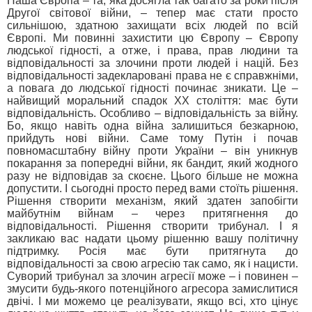
Наша Європа – та, яка досягла так багато за роки після
Другої світової війни, – тепер має стати просто
сильнішою, здатною захищати всіх людей по всій
Європі. Ми повинні захистити цю Європу – Європу
людської гідності, а отже, і права, прав людини та
відповідальності за злочини проти людей і націй. Без
відповідальності задекларовані права не є справжніми,
а повага до людської гідності починає зникати. Це –
найвищий моральний спадок ХХ століття: має бути
відповідальність. Особливо – відповідальність за війну.
Бо, якщо навіть одна війна залишиться безкарною,
прийдуть нові війни. Саме тому Путін і почав
повномасштабну війну проти України – він уникнув
покарання за попередні війни, як бандит, який жодного
разу не відповідав за скоєне. Цього більше не можна
допустити. І сьогодні просто перед вами стоїть рішення.
Рішення створити механізм, який здатен запобігти
майбутнім війнам – через притягнення до
відповідальності. Рішення створити трибунал. І я
закликаю вас надати цьому рішенню вашу політичну
підтримку. Росія має бути притягнута до
відповідальності за свою агресію так само, як і нацисти.
Суворий трибунал за злочин агресії може – і повинен –
змусити будь-якого потенційного агресора замислитися
двічі. І ми можемо це реалізувати, якщо всі, хто цінує