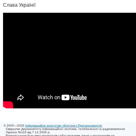
Слава Україні!
© 2005—2026
Інформаційне агентство «Контекст-Причорномор'я»
Свідоцтво Держкомітету інформаційної політики, телебачення та радіомовлення
України №119 від 7.12.2004 р.
Використання будь-яких матеріалів сайту можливе лише з посиланням на