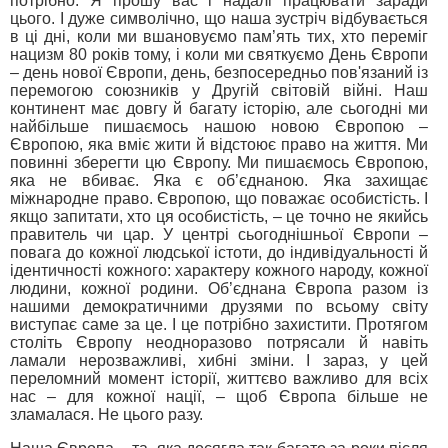
потрібно. Я прошу вас і надалі працювати заради
цього. І дуже символічно, що наша зустріч відбувається
в ці дні, коли ми вшановуємо пам’ять тих, хто переміг
нацизм 80 років тому, і коли ми святкуємо День Європи
– день нової Європи, день, безпосередньо пов'язаний із
перемогою союзників у Другій світовій війні. Наш
континент має довгу й багату історію, але сьогодні ми
найбільше пишаємось нашою новою Європою –
Європою, яка вміє жити й відстоює право на життя. Ми
повинні зберегти цю Європу. Ми пишаємось Європою,
яка не вбиває. Яка є об’єднаною. Яка захищає
міжнародне право. Європою, що поважає особистість. І
якщо запитати, хто ця особистість, – це точно не якийсь
правитель чи цар. У центрі сьогоднішньої Європи –
повага до кожної людської істоти, до індивідуальності й
ідентичності кожного: характеру кожного народу, кожної
людини, кожної родини. Об’єднана Європа разом із
нашими демократичними друзями по всьому світу
виступає саме за це. І це потрібно захистити. Протягом
століть Європу неодноразово потрясали й навіть
ламали нерозважливі, хибні зміни. І зараз, у цей
переломний момент історії, життєво важливо для всіх
нас – для кожної нації, – щоб Європа більше не
зламалася. Не цього разу.