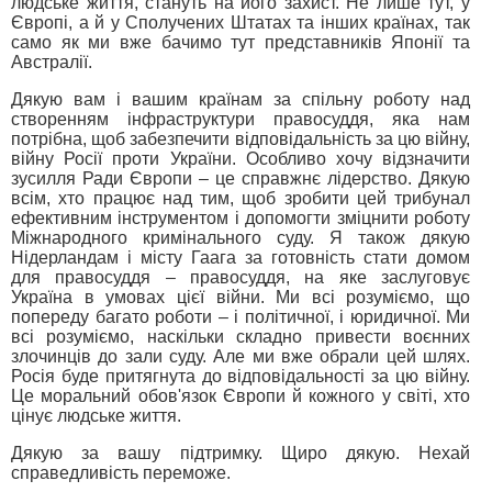
людське життя, стануть на його захист. Не лише тут, у
Європі, а й у Сполучених Штатах та інших країнах, так
само як ми вже бачимо тут представників Японії та
Австралії.
Дякую вам і вашим країнам за спільну роботу над
створенням інфраструктури правосуддя, яка нам
потрібна, щоб забезпечити відповідальність за цю війну,
війну Росії проти України. Особливо хочу відзначити
зусилля Ради Європи – це справжнє лідерство. Дякую
всім, хто працює над тим, щоб зробити цей трибунал
ефективним інструментом і допомогти зміцнити роботу
Міжнародного кримінального суду. Я також дякую
Нідерландам і місту Гаага за готовність стати домом
для правосуддя – правосуддя, на яке заслуговує
Україна в умовах цієї війни. Ми всі розуміємо, що
попереду багато роботи – і політичної, і юридичної. Ми
всі розуміємо, наскільки складно привести воєнних
злочинців до зали суду. Але ми вже обрали цей шлях.
Росія буде притягнута до відповідальності за цю війну.
Це моральний обов'язок Європи й кожного у світі, хто
цінує людське життя.
Дякую за вашу підтримку. Щиро дякую. Нехай
справедливість переможе.