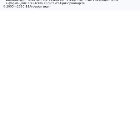
інформаційне агентство «Контекст-Причорномор'я»
© 2005—2026
S&A design team
/ 0.019