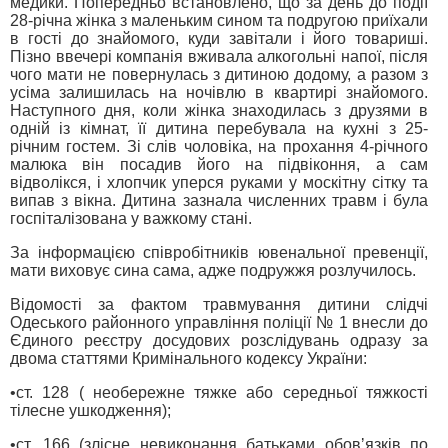
медики. Попередньо встановлено, що за день до події
28-річна жінка з маленьким сином та подругою приїхали
в гості до знайомого, куди завітали і його товариші.
Пізно ввечері компанія вживала алкогольні напої, після
чого мати не повернулась з дитиною додому, а разом з
усіма залишилась на ночівлю в квартирі знайомого.
Наступного дня, коли жінка знаходилась з друзями в
одній із кімнат, її дитина перебувала на кухні з 25-
річним гостем. Зі слів чоловіка, на прохання 4-річного
малюка він посадив його на підвіконня, а сам
відволікся, і хлопчик уперся руками у москітну сітку та
випав з вікна. Дитина зазнала численних травм і була
госпіталізована у важкому стані.
За інформацією співробітників ювенальної превенції,
мати виховує сина сама, адже подружжя розлучилось.
Відомості за фактом травмування дитини слідчі
Одеського районного управління поліції № 1 внесли до
Єдиного реєстру досудових розслідувань одразу за
двома статтями Кримінального кодексу України:
•ст. 128 ( необережне тяжке або середньої тяжкості
тілесне ушкодження);
•ст. 166 (злісне невиконання батьками обовʼязків по