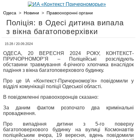
Одеса
>
Новини
>
Правоохоронні органи
Поліція: в Одесі дитина випала
з вікна багатоповерхівки
15:28 / 20.09.2024
ОДЕСА, 20 ВЕРЕСНЯ 2024 РОКУ, КОНТЕКСТ-
ПРИЧОРНОМОР’Я – Поліцейські розслідують
обставини травмування 4-річного хлопчика внаслідок
падіння з вікна багатоповерхового будинку.
Про це ІА «Контекст-Причорномор'я» повідомили у
відділі комунікації поліції Одеської області.
В повідомленні правоохоронців сказано:
За даним фактом розпочато два кримінальні
провадження.
Про випадіння дитини з 5-го поверху
багатоповерхового будинку на вулиці Космонавтів
поліцейським вчора, 19 вересня, вдень повідомили