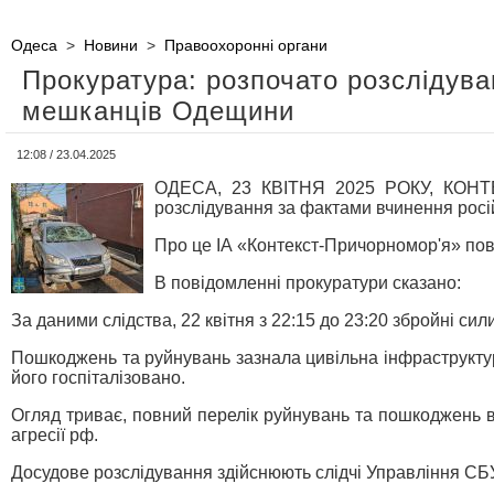
Одеса
>
Новини
>
Правоохоронні органи
Прокуратура: розпочато розслідуван
мешканців Одещини
12:08 / 23.04.2025
ОДЕСА, 23 КВІТНЯ 2025 РОКУ, КОНТЕК
розслідування за фактами вчинення російс
Про це ІА «Контекст-Причорномор'я» пов
В повідомленні прокуратури сказано:
За даними слідства, 22 квітня з 22:15 до 23:20 збройні с
Пошкоджень та руйнувань зазнала цивільна інфраструктура
його госпіталізовано.
Огляд триває, повний перелік руйнувань та пошкоджень в
агресії рф.
Досудове розслідування здійснюють слідчі Управління СБУ