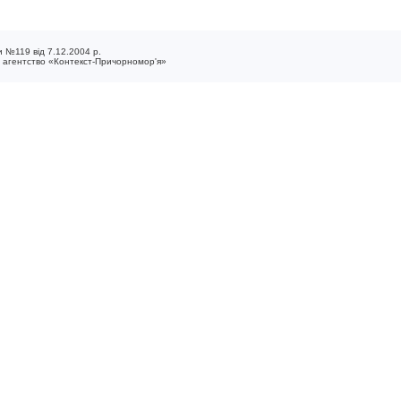
 №119 від 7.12.2004 р.
е агентство «Контекст-Причорномор'я»