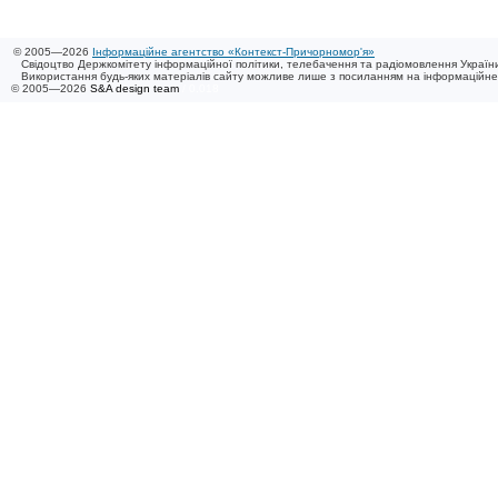
© 2005—2026
Інформаційне агентство «Контекст-Причорномор'я»
Свідоцтво Держкомітету інформаційної політики, телебачення та радіомовлення України
Використання будь-яких матеріалів сайту можливе лише з посиланням на інформаційн
© 2005—2026
S&A design team
/ 0.018