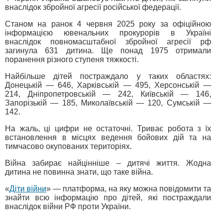
внаслідок збройної агресії російської федерації.
Станом на ранок 4 червня 2025 року за офіційною
інформацією ювенальних прокурорів в Україні
внаслідок повномасштабної збройної агресії рф
загинула 631 дитина. Ще понад 1975 отримали
поранення різного ступеня тяжкості.
Найбільше дітей постраждало у таких областях:
Донецькій — 646, Харківській — 495, Херсонській —
214, Дніпропетровській — 242, Київській — 146,
Запорізькій — 185, Миколаївській — 120, Сумській —
142.
На жаль, ці цифри не остаточні. Триває робота з їх
встановлення в місцях ведення бойових дій та на
тимчасово окупованих територіях.
Війна забирає найцінніше – дитячі життя. Жодна
дитина не повинна знати, що таке війна.
«
Діти війни
» — платформа, на яку можна повідомити та
знайти всю інформацію про дітей, які постраждали
внаслідок війни РФ проти України.