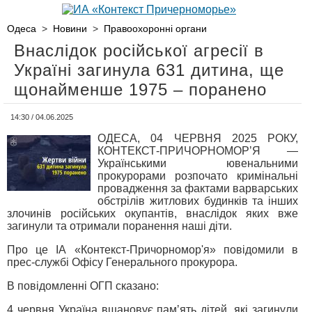
Одеса
>
Новини
>
Правоохоронні органи
Внаслідок російської агресії в
Україні загинула 631 дитина, ще
щонайменше 1975 – поранено
14:30 / 04.06.2025
ОДЕСА, 04 ЧЕРВНЯ 2025 РОКУ,
КОНТЕКСТ-ПРИЧОРНОМОР’Я —
Українськими ювенальними
прокурорами розпочато кримінальні
провадження за фактами варварських
обстрілів житлових будинків та інших
злочинів російських окупантів, внаслідок яких вже
загинули та отримали поранення наші діти.
Про це ІА «Контекст-Причорномор'я» повідомили в
прес-службі Офісу Генерального прокурора.
В повідомленні ОГП сказано:
4 червня Україна вшановує памʼять дітей, які загинули