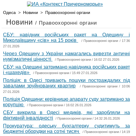
Одеса
>
Новини
>
Правоохоронні органи
Новини
/ Правоохоронні органи
СБУ: навідник російських ракет на Одещину і
Миколаївщину «сів» на 15 років
/
Правоохоронні органи
/ 17:36
27.01.2026
Через Одещину з України намагались вивезти античні
нумізматичні цінності
/
Правоохоронні органи
/ 16:02 27.01.2026
СБУ: на Одещині затримано навідника російських ракет
і «шахедів»
/
Правоохоронні органи
/ 15:49 27.01.2026
Поліція: в Одесі тривають пошуки постраждалих під
завалами зруйнованих квартир
/
Правоохоронні органи
/ 10:06
27.01.2026
Поліція Одещини: керівницю апарату суду затримано за
корупцію
/
Правоохоронні органи
/ 16:02 26.01.2026
СБУ викрила в Одесі медиків, які заробляли на
фіктивній інвалідності
/
Правоохоронні органи
/ 14:32 26.01.2026
Прокуратура: одеську бухгалтерку судитимуть за
бюджетні оборудки на сотні тисяч
/
Правоохоронні органи
/ 14:19