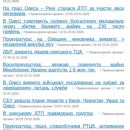
23.01.2026
На трасі Одеса – Рені сталася ДТП за участю двох
легковиків
/
Правоохоронні органи
/ 13:55 23.01.2026
В Одесі судитимуть головну бухгалтерку медзакладу
через збитки бюджету майже на 230 тисяч
гривень
/
Правоохоронні органи
/ 11:51 23.01.2026
Прокуратура: на Одещині чиновника викрито у
незаконній вирубці лісу
/
Правоохоронні органи
/ 16:30 22.01.2026
ДБР: викрито лікарів одеського ТЦК
/
Правоохоронні органи
/
17:39 21.01.2026
Воєнпрокуратура: державі повернуто майно
Міноборони України вартістю 1,6 млн грн
/
Правоохоронні
органи
/ 14:26 21.01.2026
В Одесі викрито військову посадовицю на хабарі за
«вирішення» питань служби
/
Правоохоронні органи
/ 14:20
20.01.2026
СБУ зірвала плани терактів у Києві, Чернігові, Умані та
Одесі
/
Правоохоронні органи
/ 10:07 20.01.2026
В одеському ДТП травмовано підлітка
/
Правоохоронні
органи
/ 18:55 19.01.2026
Прокуратура: трьох співробітників РТЦК, затриманих