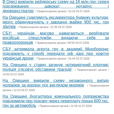
В Одесі викрили рейдерську схему на 18 млн грн: серед
підозрюваних адвокат, нотаріус і
держреєстратор
/
Правоохоронні органи
/ 16:33 03.07.2026
На Одещині судитимуть ексдиректора будинку культури,
якого обвинувачують у завданні майже 900 тис. грн
збитків
/
Правоохоронні органи
/ 12:35 03.07.2026
СБУ: українців масово намагаються вербувати
російські спецслужби, видаючи себе за
правоохоронців
/
Правоохоронні органи
/ 09:55 03.07.2026
СБУ затримала агента гру в академії Міноборони:
підозрюють у спробі передати рф дані про новітні
українські дрони
/
Правоохоронні органи
/ 16:44 02.07.2026
На Одещині у ставку загинув чотирирічний хлопчик:
поліція з’ясовує обставини трагедії
/
Правоохоронні органи
/
14:50 02.07.2026
На Одещині викрили схему незаконного виїзду
чоловіків за кордон під виглядом моряків
/
Правоохоронні
органи
/ 12:23 02.07.2026
На Одещині бухгалтерці комунального підприємства
повідомили про підозру через переплату понад 600 тис.
грн за автомобіль
/
Правоохоронні органи
/ 11:06 01.07.2026