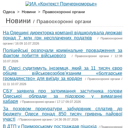
Одеса
>
Новини
>
Правоохоронні органи
Новини
/ Правоохоронні органи
На Одещині директорка компанії відшкодувала державі
понад 7 млн грн несплачених податків
/
Правоохоронні
органи
/ 16:09 10.07.2026
Поліцейські розпочали кримінальне провадження за
фактом побиття військового
/
Правоохоронні органи
/ 12:38
10.07.2026
В Одесі судитимуть іноземця, який за 11 тисяч євро
обіцяв військовозобов'язаним «болгарське
громадянство» для виїзду за кордон
/
Правоохоронні органи
/
11:11 10.07.2026
СБУ заявила про затримання заступника голови
Одеської облради за підозрою у вимаганні
хабаря
/
Правоохоронні органи
/ 17:17 09.07.2026
За позовом прокуратури забудовник сплатив до
бюджету Одеси понад 850 тисяч гривень пайової
участі
/
Правоохоронні органи
/ 14:36 09.07.2026
В ДТП у Приморському постраждав пішохід
/
Правоохоронні