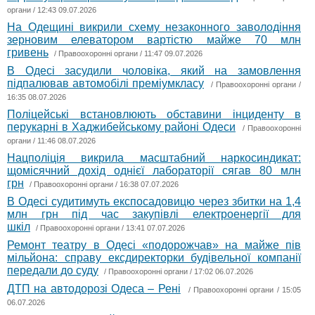
органи
/ 12:43 09.07.2026
На Одещині викрили схему незаконного заволодіння
зерновим елеватором вартістю майже 70 млн
гривень
/
Правоохоронні органи
/ 11:47 09.07.2026
В Одесі засудили чоловіка, який на замовлення
підпалював автомобілі преміумкласу
/
Правоохоронні органи
/
16:35 08.07.2026
Поліцейські встановлюють обставини інциденту в
перукарні в Хаджибейському районі Одеси
/
Правоохоронні
органи
/ 11:46 08.07.2026
Нацполіція викрила масштабний наркосиндикат:
щомісячний дохід однієї лабораторії сягав 80 млн
грн
/
Правоохоронні органи
/ 16:38 07.07.2026
В Одесі судитимуть експосадовицю через збитки на 1,4
млн грн під час закупівлі електроенергії для
шкіл
/
Правоохоронні органи
/ 13:41 07.07.2026
Ремонт театру в Одесі «подорожчав» на майже пів
мільйона: справу ексдиректорки будівельної компанії
передали до суду
/
Правоохоронні органи
/ 17:02 06.07.2026
ДТП на автодорозі Одеса – Рені
/
Правоохоронні органи
/ 15:05
06.07.2026