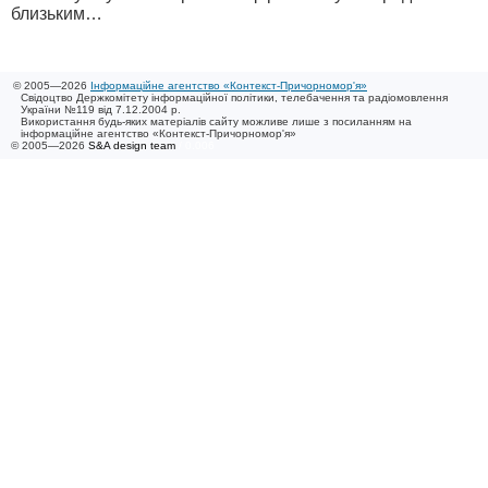
близьким…
© 2005—2026
Інформаційне агентство «Контекст-Причорномор'я»
Свідоцтво Держкомітету інформаційної політики, телебачення та радіомовлення
України №119 від 7.12.2004 р.
Використання будь-яких матеріалів сайту можливе лише з посиланням на
інформаційне агентство «Контекст-Причорномор'я»
© 2005—2026
S&A design team
/ 0.006