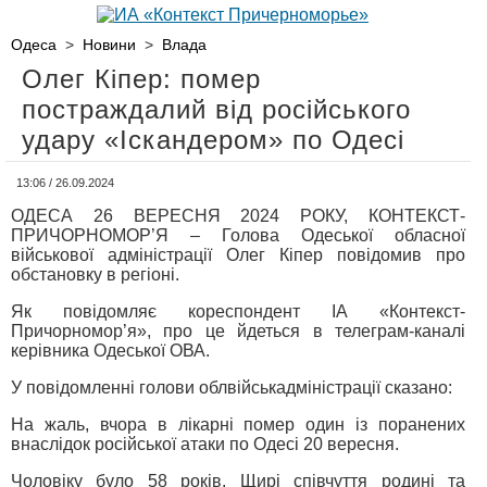
Одеса
>
Новини
>
Влада
Олег Кіпер: помер
постраждалий від російського
удару «Іскандером» по Одесі
13:06 / 26.09.2024
ОДЕСА 26 ВЕРЕСНЯ 2024 РОКУ, КОНТЕКСТ-
ПРИЧОРНОМОР’Я – Голова Одеської обласної
військової адміністрації Олег Кіпер повідомив про
обстановку в регіоні.
Як повідомляє кореспондент ІА «Контекст-
Причорномор’я», про це йдеться в телеграм-каналі
керівника Одеської ОВА.
У повідомленні голови облвійськадміністрації сказано:
На жаль, вчора в лікарні помер один із поранених
внаслідок російської атаки по Одесі 20 вересня.
Чоловіку було 58 років. Щирі співчуття родині та