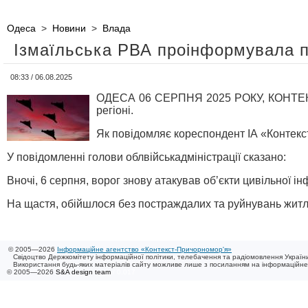
Одеса
>
Новини
>
Влада
Ізмаїльська РВА проінформувала пр
08:33 / 06.08.2025
ОДЕСА 06 СЕРПНЯ 2025 РОКУ, КОНТЕКСТ-
регіоні.
Як повідомляє кореспондент ІА «Контекс
У повідомленні голови облвійськадміністрації сказано:
Вночі, 6 серпня, ворог знову атакував обʼєкти цивільної і
На щастя, обійшлося без постраждалих та руйнувань житл
© 2005—2026
Інформаційне агентство «Контекст-Причорномор'я»
Свідоцтво Держкомітету інформаційної політики, телебачення та радіомовлення України
Використання будь-яких матеріалів сайту можливе лише з посиланням на інформаційн
© 2005—2026
S&A design team
/ 0.017