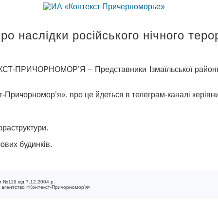
о наслідки російського нічного теро
ПРИЧОРНОМОР’Я – Представники Ізмаїльської районної в
т-Причорномор’я», про це йдеться в телеграм-каналі керівн
нфраструктури.
ових будинків.
 №119 від 7.12.2004 р.
е агентство «Контекст-Причорномор'я»