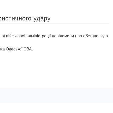
ристичного удару
ійськової адміністрації повідомили про обстановку в
ика Одеської ОВА.