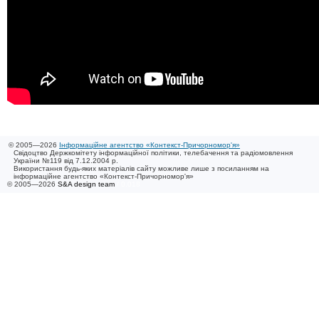
© 2005—2026
Інформаційне агентство «Контекст-Причорномор'я»
Свідоцтво Держкомітету інформаційної політики, телебачення та радіомовлення
України №119 від 7.12.2004 р.
Використання будь-яких матеріалів сайту можливе лише з посиланням на
інформаційне агентство «Контекст-Причорномор'я»
© 2005—2026
S&A design team
/ 0.018