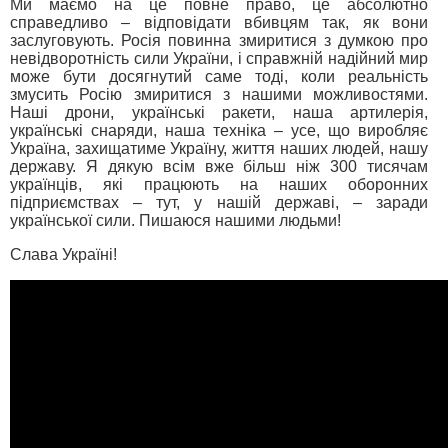
Ми маємо на це повне право, це абсолютно
справедливо – відповідати вбивцям так, як вони
заслуговують. Росія повинна змиритися з думкою про
невідворотність сили України, і справжній надійний мир
може бути досягнутий саме тоді, коли реальність
змусить Росію змиритися з нашими можливостями.
Наші дрони, українські ракети, наша артилерія,
українські снаряди, наша техніка – усе, що виробляє
Україна, захищатиме Україну, життя наших людей, нашу
державу. Я дякую всім вже більш ніж 300 тисячам
українців, які працюють на наших оборонних
підприємствах – тут, у нашій державі, – заради
української сили. Пишаюся нашими людьми!
Слава Україні!