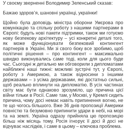
У своєму зверненні Володимир Зеленський сказав:
Бажаю здоров’я, шановні українці, українки!
Щойно була доповідь міністра оборони Умєрова про
комунікацію та спільну роботу з нашими партнерами в
Європі: будуть нові пакети підтримки, також ми готуємо
нову безпекову архітектуру – усі конкретні деталі того,
як може функціонувати безпековий контингент
партнерів в Україні. Ми зі свого боку все зробимо, щоб
політичні рішення – про контингент – максимально
швидко виконувались саме тоді, коли для цього буде
час. Сьогодні ж детально ми обговорили з дипломатами
найближчі наші тижні: можливі зустрічі тут, у Європі,
роботу з Америкою, а також відносини з іншими
державами – з усіма державами, які достатньо сильні,
щоб реально вплинути на дипломатію. В усіх частинах
світу має бути однаково зрозуміло, що причина цієї
війни тільки в Росії. Саме там, у Москві, у Кремлі сидить
причина, чому досі немає навіть припинення вогню, не
те що чогось більшого. Вже 36 днів пропозиції Америки
повністю та безумовно припинити удари в небі, на морі
та на землі. Україна одразу прийняла цю пропозицію
більш ніж місяць тому. Росія ігнорує її досі й досі не
відчуває наслідків, і саме в цьому – ключова проблема.