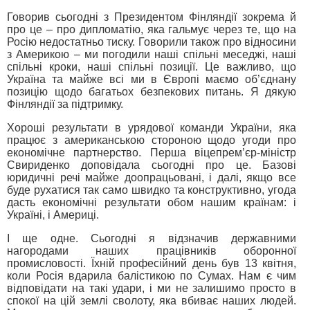
Говорив сьогодні з Президентом Фінляндії зокрема й
про це – про дипломатію, яка гальмує через те, що на
Росію недостатньо тиску. Говорили також про відносини
з Америкою – ми погодили наші спільні меседжі, наші
спільні кроки, наші спільні позиції. Це важливо, що
Україна та майже всі ми в Європі маємо об’єднану
позицію щодо багатьох безпекових питань. Я дякую
Фінляндії за підтримку.
Хороші результати в урядової команди України, яка
працює з американською стороною щодо угоди про
економічне партнерство. Перша віцепрем’єр-міністр
Свириденко доповідала сьогодні про це. Базові
юридичні речі майже доопрацьовані, і далі, якщо все
буде рухатися так само швидко та конструктивно, угода
дасть економічні результати обом нашим країнам: і
Україні, і Америці.
І ще одне. Сьогодні я відзначив державними
нагородами наших працівників оборонної
промисловості. Їхній професійний день був 13 квітня,
коли Росія вдарила балістикою по Сумах. Нам є чим
відповідати на такі удари, і ми не залишимо просто в
спокої на цій землі сволоту, яка вбиває наших людей.