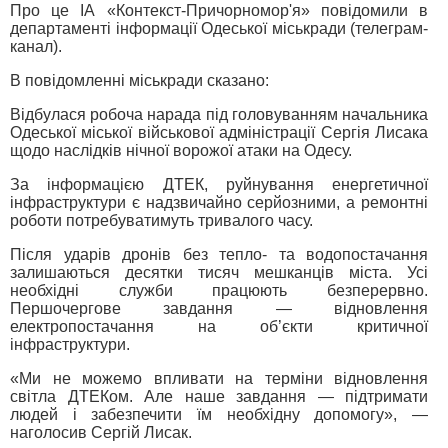
Про це ІА «Контекст-Причорномор'я» повідомили в
департаменті інформації Одеської міськради (телеграм-
канал).
В повідомленні міськради сказано:
Відбулася робоча нарада під головуванням начальника
Одеської міської військової адміністрації Сергія Лисака
щодо наслідків нічної ворожої атаки на Одесу.
За інформацією ДТЕК, руйнування енергетичної
інфраструктури є надзвичайно серйозними, а ремонтні
роботи потребуватимуть тривалого часу.
Після ударів дронів без тепло- та водопостачання
залишаються десятки тисяч мешканців міста. Усі
необхідні служби працюють безперервно.
Першочергове завдання — відновлення
електропостачання на об’єкти критичної
інфраструктури.
«Ми не можемо впливати на терміни відновлення
світла ДТЕКом. Але наше завдання — підтримати
людей і забезпечити їм необхідну допомогу», —
наголосив Сергій Лисак.