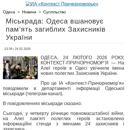
Одеса
>
Новини
>
Суспільство
Міськрада: Одеса вшановує
пам’ять загиблих Захисників
України
13:39 / 24.02.2026
ОДЕСА, 24 ЛЮТОГО 2026 РОКУ,
КОНТЕКСТ-ПРИЧОРНОМОР’Я — На
Алеї героїв в Одесі увічнили імена
нових полеглих Захисників України.
Про це ІА «Контекст-Причорномор'я»
повідомили в департаменті інформації Одеської
міськради (телеграм-канал).
В повідомленнях міськради сказано:
Сьогодні, у четверту річницю повномасштабної війни,
на Алеї пам'яті полеглих героїв встановлено
інформаційні стенди з іменами 24 захисників і
захисниць.