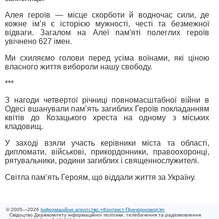
Алея героїв — місце скорботи й водночас сили, де
кожне ім’я є історією мужності, честі та безмежної
відваги. Загалом на Алеї пам'яті полеглих героїв
увічнено 627 імен.
Ми схиляємо голови перед усіма воїнами, які ціною
власного життя вибороли нашу свободу.
***
З нагоди четвертої річниці повномасштабної війни в
Одесі вшанували памʼять загиблих Героїв покладанням
квітів до Козацького хреста на одному з міських
кладовищ.
У заході взяли участь керівники міста та області,
дипломати, військові, прикордонники, правоохоронці,
рятувальники, родини загиблих і священнослужителі.
Світла памʼять Героям, що віддали життя за Україну.
© 2005—2026
Інформаційне агентство «Контекст-Причорномор'я»
Свідоцтво Держкомітету інформаційної політики, телебачення та радіомовлення