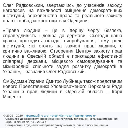
Олег Радковський, звертаючись до учасників заходу,
наголосив на важливості зміцнення демократичних
інституцій, верховенства права та реального захисту
прав і свобод кожного жителя Одещини.
«Права людини – це в першу чергу безпека,
справедливість і довіра до держави. Сьогодні наша
країна проходить складні випробування, тому роль
інституцій, які стоять на захисті прав людини, є
критично важливою. Створення Центру захисту прав
людини в Одеській області є прикладом ефективної
співпраці держави, місцевого самоврядування та
міжнародної спільноти задля розвитку демократії в
Україні», – зазначив Олег Радковський.
Омбудсман України Дмитро Лубінець також представим
нового Представника Уповноваженого Верховної Ради
України з прав людини в Одеській області – Ігоря
Міщенко.
© 2005—2026
Інформаційне агентство «Контекст-Причорномор'я»
Свідоцтво Держкомітету інформаційної політики, телебачення та радіомовлення
України №119 від 7.12.2004 р.
Використання будь-яких матеріалів сайту можливе лише з посиланням на