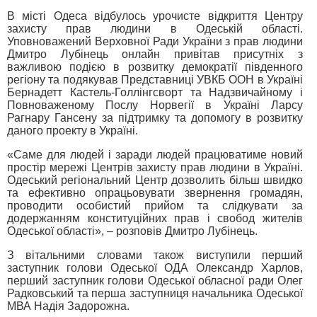
В місті Одеса відбулось урочисте відкриття Центру
захисту прав людини в Одеській області.
Уповноважений Верховної Ради України з прав людини
Дмитро Лубінець онлайн привітав присутніх з
важливою подією в розвитку демократії південного
регіону та подякував Представниці УВКБ ООН в Україні
Бернадетт Кастель-Голлінгсворт та Надзвичайному і
Повноваженому Послу Норвегії в Україні Ларсу
Рагнару Гансену за підтримку та допомогу в розвитку
даного проекту в Україні.
«Саме для людей і заради людей працюватиме новий
простір мережі Центрів захисту прав людини в Україні.
Одеський регіональний Центр дозволить більш швидко
та ефективно опрацьовувати звернення громадян,
проводити особистий прийом та слідкувати за
додержанням конституційних прав і свобод жителів
Одеської області», – розповів Дмитро Лубінець.
З вітальними словами також виступили перший
заступник голови Одеської ОДА Олександр Харлов,
перший заступник голови Одеської обласної ради Олег
Радковський та перша заступниця начальника Одеської
МВА Надія Задорожна.