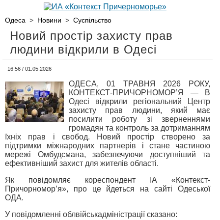
Одеса
>
Новини
>
Суспільство
Новий простір захисту прав
людини відкрили в Одесі
16:56 / 01.05.2026
ОДЕСА, 01 ТРАВНЯ 2026 РОКУ,
КОНТЕКСТ-ПРИЧОРНОМОР’Я — В
Одесі відкрили регіональний Центр
захисту прав людини, який має
посилити роботу зі зверненнями
громадян та контроль за дотриманням
їхніх прав і свобод. Новий простір створено за
підтримки міжнародних партнерів і стане частиною
мережі Омбудсмана, забезпечуючи доступніший та
ефективніший захист для жителів області.
Як повідомляє кореспондент ІА «Контекст-
Причорномор’я», про це йдеться на сайті Одеської
ОДА.
У повідомленні облвійськадміністрації сказано: