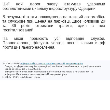
Цієї ночі ворог знову атакував ударними
безпілотниками цивільну інфраструктуру Одещини.
В результаті атаки пошкоджено вантажний автомобіль
та службове приіщення на парковці. Двоє чоловіків 20
та 36 років отримали травми, один з них
госпіталізований.
На місці працюють усі відповідні служби.
Правоохоронці фіксують чергові воєнні злочин и рф
проти цивільного населення.
© 2005—2026
Інформаційне агентство «Контекст-Причорномор'я»
Свідоцтво Держкомітету інформаційної політики, телебачення та радіомовлення
України №119 від 7.12.2004 р.
Використання будь-яких матеріалів сайту можливе лише з посиланням на
інформаційне агентство «Контекст-Причорномор'я»
© 2005—2026
S&A design team
/ 0.020