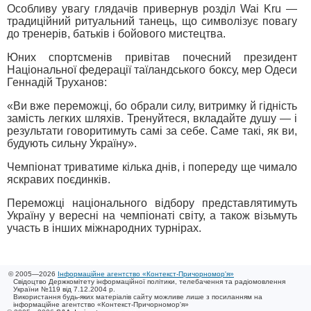
Особливу увагу глядачів привернув розділ Wai Kru —
традиційний ритуальний танець, що символізує повагу
до тренерів, батьків і бойового мистецтва.
Юних спортсменів привітав почесний президент
Національної федерації таїландського боксу, мер Одеси
Геннадій Труханов:
«Ви вже переможці, бо обрали силу, витримку й гідність
замість легких шляхів. Тренуйтеся, вкладайте душу — і
результати говоритимуть самі за себе. Саме такі, як ви,
будують сильну Україну».
Чемпіонат триватиме кілька днів, і попереду ще чимало
яскравих поєдинків.
Переможці національного відбору представлятимуть
Україну у вересні на чемпіонаті світу, а також візьмуть
участь в інших міжнародних турнірах.
© 2005—2026
Інформаційне агентство «Контекст-Причорномор'я»
Свідоцтво Держкомітету інформаційної політики, телебачення та радіомовлення
України №119 від 7.12.2004 р.
Використання будь-яких матеріалів сайту можливе лише з посиланням на
інформаційне агентство «Контекст-Причорномор'я»