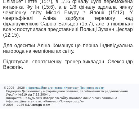
Елізабет Гетте (15:7), в 1/16 фіналу була переможена
китаянка Фу Ін (15:6), а в 1/8 фіналу здолала чинну
чемпіонку світу Місакі Емуру з Японії (15:12). У
чвертьфіналі Аліна здобула перемогу над
француженкою Сарою Бальцер (15:7), але в півфіналі
все ж поступилася представниці Польщі Зузанн Цеслар
(12:15).
Для одеситки Аліна Комащук це перша індивідуальна
нагорода на чемпіонатах світу.
Підготував спортсменку тренер-викладач Олександр
Васютін.
© 2005—2026
Інформаційне агентство «Контекст-Причорномор'я»
Свідоцтво Держкомітету інформаційної політики, телебачення та радіомовлення
України №119 від 7.12.2004 р.
Використання будь-яких матеріалів сайту можливе лише з посиланням на
інформаційне агентство «Контекст-Причорномор'я»
© 2005—2026
S&A design team
/ 0.017