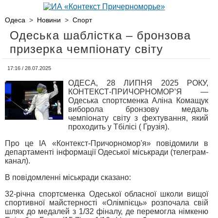
Одеса
>
Новини
>
Спорт
Одеська шаблістка – бронзова
призерка чемпіонату світу
17:16 / 28.07.2025
ОДЕСА, 28 ЛИПНЯ 2025 РОКУ,
КОНТЕКСТ-ПРИЧОРНОМОР’Я —
Одеська спортсменка Аліна Комащук
виборола бронзову медаль
чемпіонату світу з фехтування, який
проходить у Тбілісі ( Грузія).
Про це ІА «Контекст-Причорномор'я» повідомили в
департаменті інформації Одеської міськради (телеграм-
канал).
В повідомленні міськради сказано:
32-річна спортсменка Одеської обласної школи вищої
спортивної майстерності «Олімпієць» розпочала свій
шлях до медалей з 1/32 фіналу, де перемогла німкеню