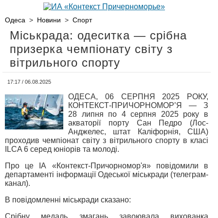
Одеса
>
Новини
>
Спорт
Міськрада: одеситка — срібна
призерка чемпіонату світу з
вітрильного спорту
17:17 / 06.08.2025
ОДЕСА, 06 СЕРПНЯ 2025 РОКУ,
КОНТЕКСТ-ПРИЧОРНОМОР’Я — З
28 липня по 4 серпня 2025 року в
акваторії порту Сан Педро (Лос-
Анджелес, штат Каліфорнія, США)
проходив чемпіонат світу з вітрильного спорту в класі
ILCA 6 серед юніорів та молоді.
Про це ІА «Контекст-Причорномор'я» повідомили в
департаменті інформації Одеської міськради (телеграм-
канал).
В повідомленні міськради сказано:
Срібну медаль змагань завоювала вихованка