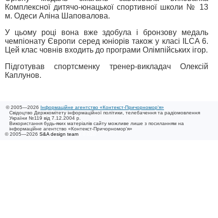
Комплексної дитячо-юнацької спортивної школи № 13
м. Одеси Аліна Шаповалова.
У цьому році вона вже здобула і бронзову медаль
чемпіонату Європи серед юніорів також у класі ILCA 6.
Цей клас човнів входить до програми Олімпійських ігор.
Підготував спортсменку тренер-викладач Олексій
Каплунов.
© 2005—2026
Інформаційне агентство «Контекст-Причорномор'я»
Свідоцтво Держкомітету інформаційної політики, телебачення та радіомовлення
України №119 від 7.12.2004 р.
Використання будь-яких матеріалів сайту можливе лише з посиланням на
інформаційне агентство «Контекст-Причорномор'я»
© 2005—2026
S&A design team
/ 0.020