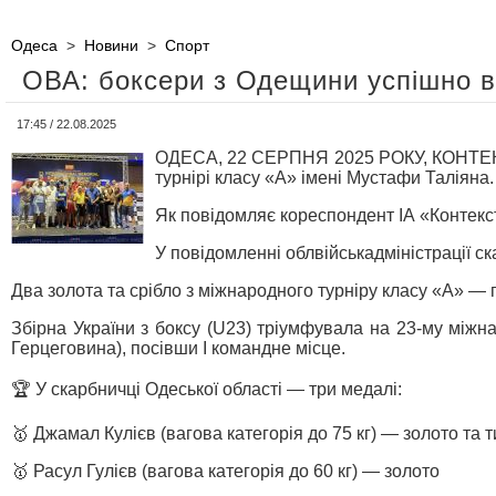
Одеса
>
Новини
>
Спорт
ОВА: боксери з Одещини успішно в
17:45 / 22.08.2025
ОДЕСА, 22 СЕРПНЯ 2025 РОКУ, КОНТЕКС
турнірі класу «А» імені Мустафи Таліяна.
Як повідомляє кореспондент ІА «Контекс
У повідомленні облвійськадміністрації ск
Два золота та срібло з міжнародного турніру класу «А» —
Збірна України з боксу (U23) тріумфувала на 23-му міжна
Герцеговина), посівши І командне місце.
🏆 У скарбничці Одеської області — три медалі:
🥇 Джамал Кулієв (вагова категорія до 75 кг) — золото та 
🥇 Расул Гулієв (вагова категорія до 60 кг) — золото