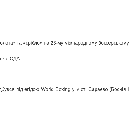
та» та «срібло» на 23-му міжнародному боксерському
ької ОДА.
бувся під егідою World Boxing у місті Сараєво (Боснія і