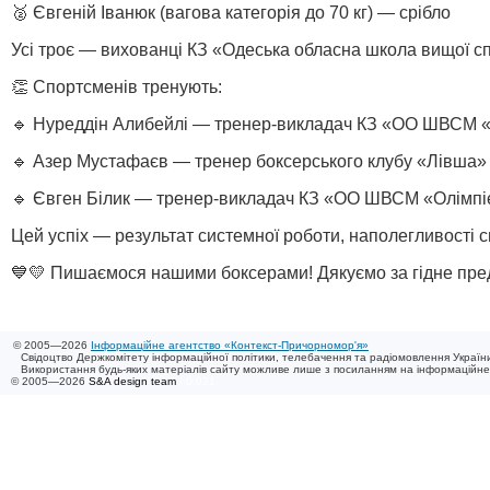
🥈 Євгеній Іванюк (вагова категорія до 70 кг) — срібло
Усі троє — вихованці КЗ «Одеська обласна школа вищої сп
👏 Спортсменів тренують:
🔹 Нуреддін Алибейлі — тренер-викладач КЗ «ОО ШВСМ «
🔹 Азер Мустафаєв — тренер боксерського клубу «Лівша» 
🔹 Євген Білик — тренер-викладач КЗ «ОО ШВСМ «Олімпі
Цей успіх — результат системної роботи, наполегливості с
💙💛 Пишаємося нашими боксерами! Дякуємо за гідне пред
© 2005—2026
Інформаційне агентство «Контекст-Причорномор'я»
Свідоцтво Держкомітету інформаційної політики, телебачення та радіомовлення України
Використання будь-яких матеріалів сайту можливе лише з посиланням на інформаційн
© 2005—2026
S&A design team
/ 0.021