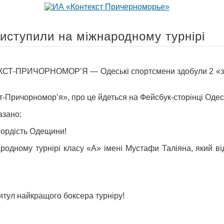
иступили на міжнародному турнірі
Т-ПРИЧОРНОМОР’Я — Одеські спортсмени здобули 2 «золо
т-Причорномор’я», про це йдеться на Фейсбук-сторінці Одес
азано:
 гордість Одещини!
родному турнірі класу «А» імені Мустафи Таліяна, який від
титул найкращого боксера турніру!