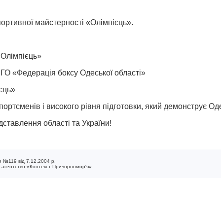
ортивної майстерності «Олімпієць».
Олімпієць»
ГО «Федерація боксу Одеської області»
єць»
портсменів і високого рівня підготовки, який демонструє О
ставлення області та України!
 №119 від 7.12.2004 р.
е агентство «Контекст-Причорномор'я»