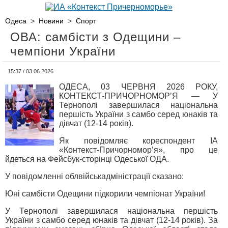
Одеса
>
Новини
>
Спорт
ОВА: самбісти з Одещини –
чемпіони України
15:37 / 03.06.2026
ОДЕСА, 03 ЧЕРВНЯ 2026 РОКУ,
КОНТЕКСТ-ПРИЧОРНОМОР’Я — У
Тернополі завершилася національна
першість України з самбо серед юнаків та
дівчат (12-14 років).
Як повідомляє кореспондент ІА
«Контекст-Причорномор’я», про це
йдеться на Фейсбук-сторінці Одеської ОДА.
У повідомленні облвійськадміністрації сказано:
Юні самбісти Одещини підкорили чемпіонат України!
У Тернополі завершилася національна першість
України з самбо серед юнаків та дівчат (12-14 років). За