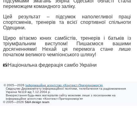
підсумками змагань збірна Одеської області стала
переможцем командного заліку.
Цей результат – підсумок наполегливої праці
спортсменів, тренерів та всієї спортивної спільноти
Одещини.
Щиро вітаємо юних самбістів, тренерів і батьків із
тріумфальним виступом! Пишаємося вашими
досягненнями! Нехай ця перемога стане лише
початком великого чемпіонського шляху!
📸Національна федерація самбо України
© 2005—2026
Інформаційне агентство «Контекст-Причорномор'я»
Свідоцтво Держкомітету інформаційної політики, телебачення та радіомовлення
України №119 від 7.12.2004 р.
Використання будь-яких матеріалів сайту можливе лише з посиланням на
інформаційне агентство «Контекст-Причорномор'я»
© 2005—2026
S&A design team
/ 0.019