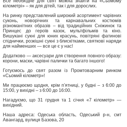
Все необхідне для свят можна знайти на «Сьомому
кілометрі» – як для дітей, так і для дорослих.
На ринку представлений широкий асортимент чарівних
суконь, новорічних та карнавальних костюмів
різноманітних образів – від традиційних Сніжинок та
Принцес до героїв казок, мультфільмів та кіно.
Вишукані сукні для юних красунь, повітряні фатинові
спіднички, розкішні сукні з блискітками, святкові наряди
для найменших — все це є у нас!
Додатково — аксесуари для створення повного образу:
корони, маски, чарівні палички та багато іншого!
Готуємось до свят разом із Промтоварним ринком
«Сьомий кілометр»!
Ми працюємо щодня, крім п'ятниці, у будні – з 6:00 до
15:00, у вихідні – з 6:00 до 16:00.
Нагадуємо, що 31 грудня та 1 січня «7 кілометр» —
вихідний.
Наша адреса: Одеська область, Одеський р-н, смт
Авангард, вулиця Базова, 20