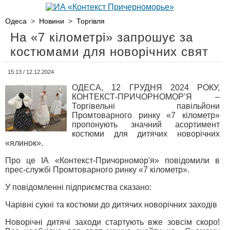
Одеса
>
Новини
>
Торгівля
На «7 кілометрі» запрошує за
костюмами для новорічних свят
15:13 / 12.12.2024
ОДЕСА, 12 ГРУДНЯ 2024 РОКУ,
КОНТЕКСТ-ПРИЧОРНОМОР’Я –
Торгівельні павільйони
Промтоварного ринку «7 кілометр»
пропонують значний асортимент
костюми для дитячих новорічних
«ялинок».
Про це ІА «Контекст-Причорномор'я» повідомили в
прес-службі Промтоварного ринку «7 кілометр».
У повідомленні підприємства сказано:
Чарівні сукні та костюми до дитячих новорічних заходів
Новорічні дитячі заходи стартують вже зовсім скоро!