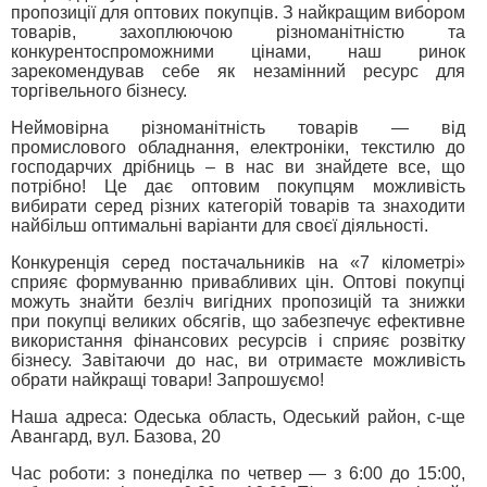
пропозиції для оптових покупців. З найкращим вибором
товарів, захоплюючою різноманітністю та
конкурентоспроможними цінами, наш ринок
зарекомендував себе як незамінний ресурс для
торгівельного бізнесу.
Неймовірна різноманітність товарів — від
промислового обладнання, електроніки, текстилю до
господарчих дрібниць – в нас ви знайдете все, що
потрібно! Це дає оптовим покупцям можливість
вибирати серед різних категорій товарів та знаходити
найбільш оптимальні варіанти для своєї діяльності.
Конкуренція серед постачальників на «7 кілометрі»
сприяє формуванню привабливих цін. Оптові покупці
можуть знайти безліч вигідних пропозицій та знижки
при покупці великих обсягів, що забезпечує ефективне
використання фінансових ресурсів і сприяє розвітку
бізнесу. Завітаючи до нас, ви отримаєте можливість
обрати найкращі товари! Запрошуємо!
Наша адреса: Одеська область, Одеський район, с-ще
Авангард, вул. Базова, 20
Час роботи: з понеділка по четвер — з 6:00 до 15:00,