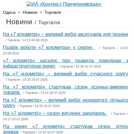
Одеса
>
Новини
>
Торгівля
Новини
/ Торгівля
На «7 кілометрі» – великий вибір аксесуарів для техніки
/
Торгівля
/ 14:13 04.08.2026
Графік роботи «7 кілометра» у серпні
/
Торгівля
/ 14:02
03.08.2026
«7 кілометр» нагадує про правила поведінки з
інфраструктурою ринку
/
Торгівля
/ 16:36 31.07.2026
На «7 кілометрі» – великий вибір сучасного одягу
/
Торгівля
/ 14:30 29.07.2026
На «7 кілометрі» стартував сезон осінньо-зимових
товарів
/
Торгівля
/ 13:14 28.07.2026
На «7 кілометрі» – великий вибір недорогого літнього
одягу
/
Торгівля
/ 14:36 24.07.2026
На «7 кілометрі» – сезон вигідних закупівель
/
Торгівля
/
14:17 20.07.2026
На ринку «7 кілометр» стартував сезон літніх
знижок
/
Торгівля
/ 14:15 16.07.2026