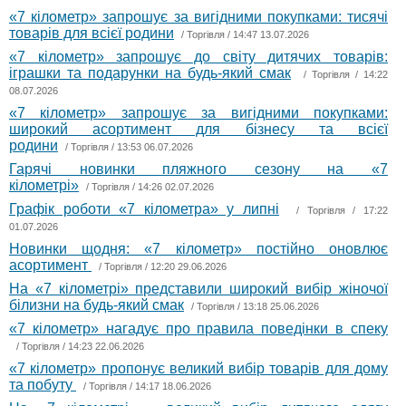
«7 кілометр» запрошує за вигідними покупками: тисячі
товарів для всієї родини
/
Торгівля
/ 14:47 13.07.2026
«7 кілометр» запрошує до світу дитячих товарів:
іграшки та подарунки на будь-який смак
/
Торгівля
/ 14:22
08.07.2026
«7 кілометр» запрошує за вигідними покупками:
широкий асортимент для бізнесу та всієї
родини
/
Торгівля
/ 13:53 06.07.2026
Гарячі новинки пляжного сезону на «7
кілометрі»
/
Торгівля
/ 14:26 02.07.2026
Графік роботи «7 кілометра» у липні
/
Торгівля
/ 17:22
01.07.2026
Новинки щодня: «7 кілометр» постійно оновлює
асортимент
/
Торгівля
/ 12:20 29.06.2026
На «7 кілометрі» представили широкий вибір жіночої
білизни на будь-який смак
/
Торгівля
/ 13:18 25.06.2026
«7 кілометр» нагадує про правила поведінки в спеку
/
Торгівля
/ 14:23 22.06.2026
«7 кілометр» пропонує великий вибір товарів для дому
та побуту
/
Торгівля
/ 14:17 18.06.2026