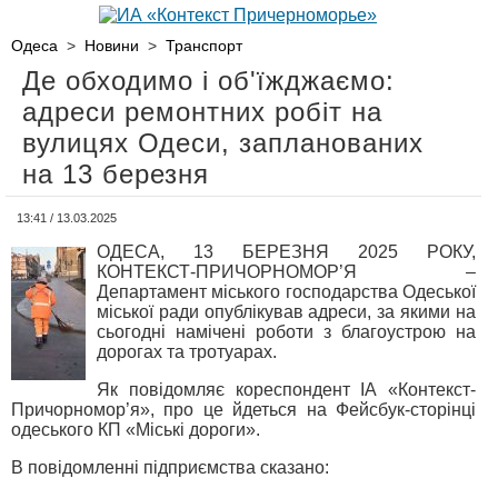
Одеса
>
Новини
>
Транспорт
Де обходимо і об'їжджаємо:
адреси ремонтних робіт на
вулицях Одеси, запланованих
на 13 березня
13:41 / 13.03.2025
ОДЕСА, 13 БЕРЕЗНЯ 2025 РОКУ,
КОНТЕКСТ-ПРИЧОРНОМОР’Я –
Департамент міського господарства Одеської
міської ради опублікував адреси, за якими на
сьогодні намічені роботи з благоустрою на
дорогах та тротуарах.
Як повідомляє кореспондент ІА «Контекст-
Причорномор’я», про це йдеться на Фейсбук-сторінці
одеського КП «Міські дороги».
В повідомленні підприємства сказано: