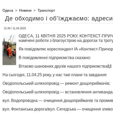
Одеса
>
Новини
>
Транспорт
Де обходимо і об'їжджаємо: адреси
11:49 / 11.04.2025
ОДЕСА, 11 КВІТНЯ 2025 РОКУ, КОНТЕКСТ-ПРИЧОРН
намічені роботи з благоустрою на дорогах та трот
Як повідомляє кореспондент ІА «Контекст-Причорн
В повідомленні підприємства сказано:
Вітаємо шановних друзів нашого підприємства🙌
На сьогодні, 11.04.25 року, у нас такі плани та завдання:
Овідіопольський шляхопровід — ремонт дощоприймачів;
Овідіопольський шляхопровід — встановлення антивандал
вул. Водопровідна — очищення дощоприймачів та промив
вул. Фонтанська дорога/вул. Сегедська — очищення зливо