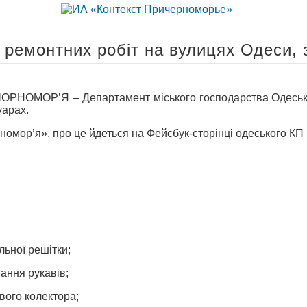
 ремонтних робіт на вулицях Одеси, 
ОМОР’Я – Департамент міського господарства Одеської м
уарах.
омор’я», про це йдеться на Фейсбук-сторінці одеського КП 
ьної решітки;
ання рукавів;
вого колектора;