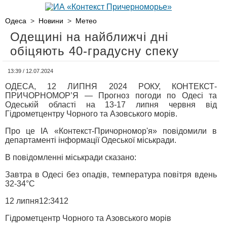
Одеса
>
Новини
>
Метео
Одещині на найближчі дні
обіцяють 40-градусну спеку
13:39 / 12.07.2024
ОДЕСА, 12 ЛИПНЯ 2024 РОКУ, КОНТЕКСТ-
ПРИЧОРНОМОР’Я — Прогноз погоди по Одесі та
Одеській області на 13-17 липня червня від
Гідрометцентру Чорного та Азовського морів.
Про це ІА «Контекст-Причорномор'я» повідомили в
департаменті інформації Одеської міськради.
В повідомленні міськради сказано:
Завтра в Одесі без опадів, температура повітря вдень
32-34°С
12 липня12:3412
Гідрометцентр Чорного та Азовського морів