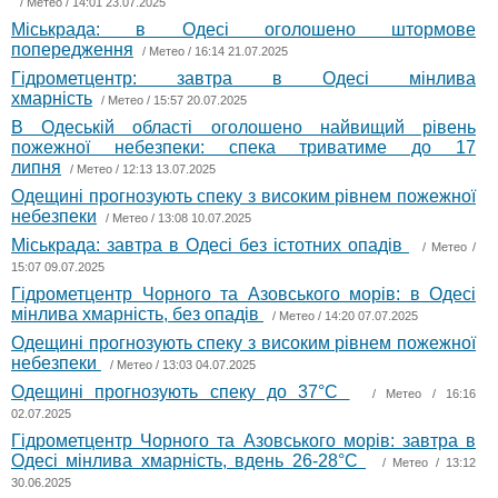
/
Метео
/ 14:01 23.07.2025
Міськрада: в Одесі оголошено штормове
попередження
/
Метео
/ 16:14 21.07.2025
Гідрометцентр: завтра в Одесі мінлива
хмарність
/
Метео
/ 15:57 20.07.2025
В Одеській області оголошено найвищий рівень
пожежної небезпеки: спека триватиме до 17
липня
/
Метео
/ 12:13 13.07.2025
Одещині прогнозують спеку з високим рівнем пожежної
небезпеки
/
Метео
/ 13:08 10.07.2025
Міськрада: завтра в Одесі без істотних опадів
/
Метео
/
15:07 09.07.2025
Гідрометцентр Чорного та Азовського морів: в Одесі
мінлива хмарність, без опадів
/
Метео
/ 14:20 07.07.2025
Одещині прогнозують спеку з високим рівнем пожежної
небезпеки
/
Метео
/ 13:03 04.07.2025
Одещині прогнозують спеку до 37°С
/
Метео
/ 16:16
02.07.2025
Гідрометцентр Чорного та Азовського морів: завтра в
Одесі мінлива хмарність, вдень 26-28°С
/
Метео
/ 13:12
30.06.2025