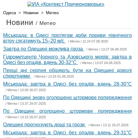
Одеса
>
Новини
>
Метео
Новини
/ Метео
Міськрада: в Одесі протягом доби пориви північного
вітру сягатимуть 15–20 м/с
/
Метео
/ 11:24 07.08.2025
Завтра по Одещині можлива гроза
/
Метео
/ 13:27 06.08.2025
Гідрометцентр Чорного та Азовського морів: завтра в
Одесі без опадів, вдень 30-32°С
/
Метео
/ 13:07 04.08.2025
Перші дні серпня обіцяють бути на Одещині доволі
спекотними
/
Метео
/ 13:24 01.08.2025
Міськрада: завтра в Одесі без опадів, вдень 28-30°С
/
Метео
/ 13:09 30.07.2025
По Одещині знову оголошено штормове попередження
/
Метео
/ 13:37 29.07.2025
По Одещині оголошено штормове попередження
/
Метео
/ 13:15 28.07.2025
Одещині прогнозують дощі та грози
/
Метео
/ 13:11 25.07.2025
Міськрада: завтра в Одесі без опадів, вдень 29-31°С