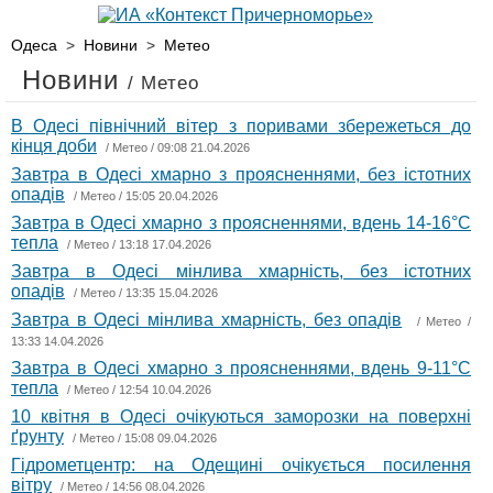
Одеса
>
Новини
>
Метео
Новини
/ Метео
В Одесі північний вітер з поривами збережеться до
кінця доби
/
Метео
/ 09:08 21.04.2026
Завтра в Одесі хмарно з проясненнями, без істотних
опадів
/
Метео
/ 15:05 20.04.2026
Завтра в Одесі хмарно з проясненнями, вдень 14-16°С
тепла
/
Метео
/ 13:18 17.04.2026
Завтра в Одесі мінлива хмарність, без істотних
опадів
/
Метео
/ 13:35 15.04.2026
Завтра в Одесі мінлива хмарність, без опадів
/
Метео
/
13:33 14.04.2026
Завтра в Одесі хмарно з проясненнями, вдень 9-11°С
тепла
/
Метео
/ 12:54 10.04.2026
10 квітня в Одесі очікуються заморозки на поверхні
ґрунту
/
Метео
/ 15:08 09.04.2026
Гідрометцентр: на Одещині очікується посилення
вітру
/
Метео
/ 14:56 08.04.2026