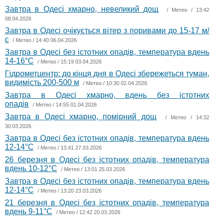
Завтра в Одесі хмарно, невеликий дощ
/
Метео
/ 13:42
08.04.2026
Завтра в Одесі очікується вітер з поривами до 15-17 м/
с
/
Метео
/ 14:40 06.04.2026
Завтра в Одесі без істотних опадів, температура вдень
14-16°С
/
Метео
/ 15:19 03.04.2026
Гідрометцентр: до кінця дня в Одесі збережеться туман,
видимість 200-500 м
/
Метео
/ 10:30 02.04.2026
Завтра в Одесі хмарно, вдень без істотних
опадів
/
Метео
/ 14:55 01.04.2026
Завтра в Одесі хмарно, помірний дощ
/
Метео
/ 14:32
30.03.2026
Завтра в Одесі без істотних опадів, температура вдень
12-14°С
/
Метео
/ 13:41 27.03.2026
26 березня в Одесі без істотних опадів, температура
вдень 10-12°С
/
Метео
/ 13:01 25.03.2026
Завтра в Одесі без істотних опадів, температура вдень
12-14°С
/
Метео
/ 13:20 23.03.2026
21 березня в Одесі без істотних опадів, температура
вдень 9-11°С
/
Метео
/ 12:42 20.03.2026