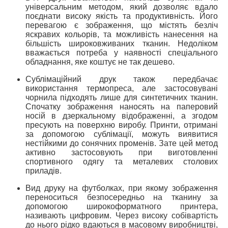
універсальним методом, який дозволяє вдало
поєднати високу якість та продуктивність. Його
перевагою є зображення, що містять безліч
яскравих кольорів, та можливість нанесення на
більшість широковживаних тканин. Недоліком
вважається потреба у наявності спеціального
обладнання, яке коштує не так дешево.
Сублімаційний друк також передбачає
використання термопреса, але застосовувані
чорнила підходять лише для синтетичних тканин.
Спочатку зображення наносять на паперовий
носій в дзеркальному відображенні, а згодом
пресують на поверхню виробу. Принти, отримані
за допомогою сублімації, можуть виявитися
нестійкими до сонячних променів. Зате цей метод
активно застосовують при виготовленні
спортивного одягу та металевих столових
приладів.
Вид друку на футболках, при якому зображення
переноситься безпосередньо на тканину за
допомогою широкоформатного принтера,
називають цифровим. Через високу собівартість
до нього рідко вдаються в масовому виробництві,