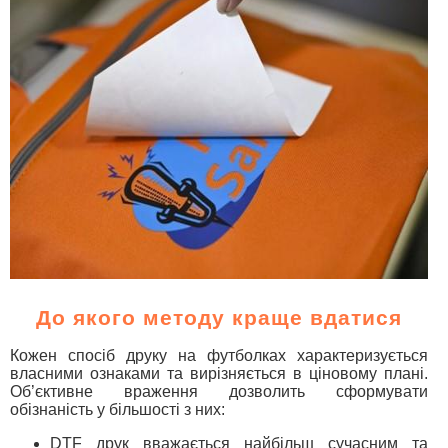
До якого методу краще вдатися
Кожен спосіб друку на футболках характеризується
власними ознаками та вирізняється в ціновому плані.
Об’єктивне враження дозволить сформувати
обізнаність у більшості з них:
DTF друк вважається найбільш сучасним та