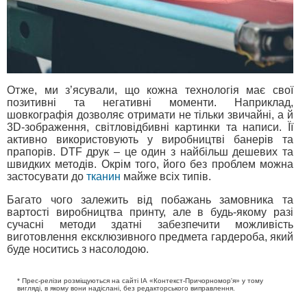
Отже, ми з’ясували, що кожна технологія має свої
позитивні та негативні моменти. Наприклад,
шовкографія дозволяє отримати не тільки звичайні, а й
3D-зображення, світловідбивні картинки та написи. Її
активно використовують у виробництві банерів та
прапорів. DTF друк – це один з найбільш дешевих та
швидких методів. Окрім того, його без проблем можна
застосувати до
тканин
майже всіх типів.
Багато чого залежить від побажань замовника та
вартості виробництва принту, але в будь-якому разі
сучасні методи здатні забезпечити можливість
виготовлення ексклюзивного предмета гардероба, який
буде носитись з насолодою.
* Прес-релізи розміщуються на сайті ІА «Контекст-Причорномор'я» у тому
вигляді, в якому вони надіслані, без редакторського виправлення.