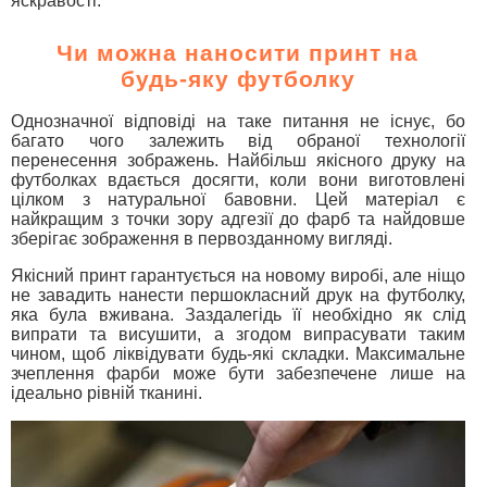
яскравості.
Чи можна наносити принт на
будь-яку футболку
Однозначної відповіді на таке питання не існує, бо
багато чого залежить від обраної технології
перенесення зображень. Найбільш якісного друку на
футболках вдається досягти, коли вони виготовлені
цілком з натуральної бавовни. Цей матеріал є
найкращим з точки зору адгезії до фарб та найдовше
зберігає зображення в первозданному вигляді.
Якісний принт гарантується на новому виробі, але ніщо
не завадить нанести першокласний друк на футболку,
яка була вживана. Заздалегідь її необхідно як слід
випрати та висушити, а згодом випрасувати таким
чином, щоб ліквідувати будь-які складки. Максимальне
зчеплення фарби може бути забезпечене лише на
ідеально рівній тканині.