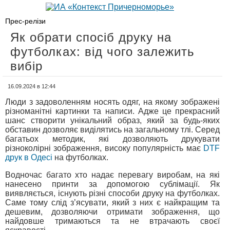
Прес-релізи
Як обрати спосіб друку на
футболках: від чого залежить
вибір
16.09.2024 в 12:44
Люди з задоволенням носять одяг, на якому зображені
різноманітні картинки та написи. Адже це прекрасний
шанс створити унікальний образ, який за будь-яких
обставин дозволяє виділятись на загальному тлі. Серед
багатьох методик, які дозволяють друкувати
різноколірні зображення, високу популярність має
DTF
друк в Одесі
на футболках.
Водночас багато хто надає перевагу виробам, на які
нанесено принти за допомогою сублімації. Як
виявляється, існують різні способи друку на футболках.
Саме тому слід з’ясувати, який з них є найкращим та
дешевим, дозволяючи отримати зображення, що
найдовше тримаються та не втрачають своєї