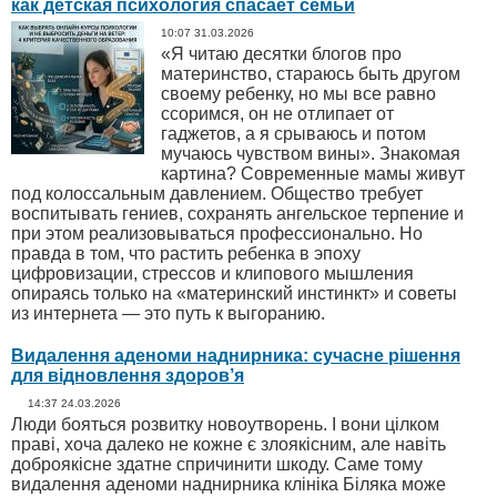
как детская психология спасает семьи
10:07 31.03.2026
«Я читаю десятки блогов про
материнство, стараюсь быть другом
своему ребенку, но мы все равно
ссоримся, он не отлипает от
гаджетов, а я срываюсь и потом
мучаюсь чувством вины». Знакомая
картина? Современные мамы живут
под колоссальным давлением. Общество требует
воспитывать гениев, сохранять ангельское терпение и
при этом реализовываться профессионально. Но
правда в том, что растить ребенка в эпоху
цифровизации, стрессов и клипового мышления
опираясь только на «материнский инстинкт» и советы
из интернета — это путь к выгоранию.
Видалення аденоми наднирника: сучасне рішення
для відновлення здоров’я
14:37 24.03.2026
Люди бояться розвитку новоутворень. І вони цілком
праві, хоча далеко не кожне є злоякісним, але навіть
доброякісне здатне спричинити шкоду. Саме тому
видалення аденоми наднирника клініка Біляка може