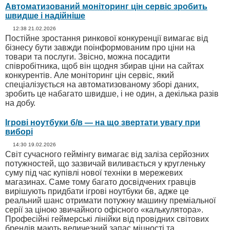
Автоматизований моніторинг цін сервіс зробить
швидше і надійніше
12:38 21.02.2026
Постійне зростання ринкової конкуренції вимагає від
бізнесу бути завжди поінформованим про ціни на
товари та послуги. Звісно, можна посадити
співробітника, щоб він щодня збирав ціни на сайтах
конкурентів. Але моніторинг цін сервіс, який
спеціалізується на автоматизованому зборі даних,
зробить це набагато швидше, і не один, а декілька разів
на добу.
Ігрові ноутбуки б/в — на що звертати увагу при
виборі
14:30 19.02.2026
Світ сучасного геймінгу вимагає від заліза серйозних
потужностей, що зазвичай виливається у кругленьку
суму під час купівлі нової техніки в мережевих
магазинах. Саме тому багато досвідчених гравців
вирішують придбати ігрові ноутбуки бв, адже це
реальний шанс отримати потужну машину преміальної
серії за ціною звичайного офісного «калькулятора».
Професійні геймерські лінійки від провідних світових
брендів мають величезний запас міцності та