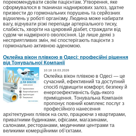
порекомендувати своїм пацієнтам. Утворення, яке
сформувалося в тканинах надниркових залоз, здатне
призвести до гормональних порушень та серйозних
відхилень у роботі організму. Людина може набирати
вагу, відчувати різкі перепади артеріального тиску,
слабкість, хворіти на цукровий діабет, страждати від
судом чи надмірного оволосіння. Це лише деякі з
несприятливих змін, які спостерігають пацієнти з
гормонально активною аденомою.
Оклейка вікон плівкою в Одесі: професійні рішення
від Тонувальної Компанії
10:18 18.03.2026
Оклейка вікон плівкою в Одесі — це
сучасний, ефективний та доступний
спосіб підвищити комфорт, безпеку й
енергоефективність будь‑якого
приміщення. Тонувальна Компанія
пропонує повний комплекс послуг з
професійного нанесення
архітектурних плівок на скло, працюючи з квартирами,
приватними будинками, офісами, магазинами,
салонами, ресторанами, медичними центрами та
великими комерційними об’єктами.