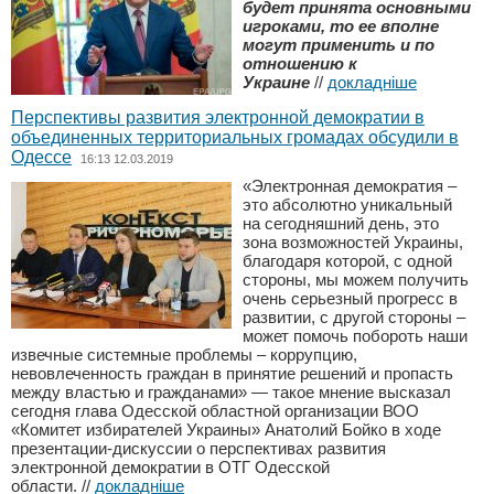
будет принята основными
игроками, то ее вполне
могут применить и по
отношению к
Украине
//
докладніше
Перспективы развития электронной демократии в
объединенных территориальных громадах обсудили в
Одессе
16:13 12.03.2019
«Электронная демократия –
это абсолютно уникальный
на сегодняшний день, это
зона возможностей Украины,
благодаря которой, с одной
стороны, мы можем получить
очень серьезный прогресс в
развитии, с другой стороны –
может помочь побороть наши
извечные системные проблемы – коррупцию,
невовлеченность граждан в принятие решений и пропасть
между властью и гражданами» — такое мнение высказал
сегодня глава Одесской областной организации ВОО
«Комитет избирателей Украины» Анатолий Бойко в ходе
презентации-дискуссии о перспективах развития
электронной демократии в ОТГ Одесской
области.
//
докладніше