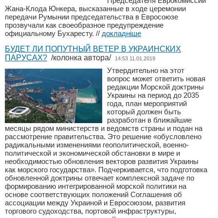
Председателя Еврокомиссии
Жана-Клода Юнкера, высказанные в ходе церемонии
передачи Румынии председательства в Евросоюзе
прозвучали как своеобразное предупреждение
официальному Бухаресту.
//
докладніше
БУДЕТ ЛИ ПОПУТНЫЙ ВЕТЕР В УКРАИНСКИХ
ПАРУСАХ?
/колонка автора/
14:53 11.01.2019
Утвердительно на этот
вопрос может ответить новая
редакции Морской доктрины
Украины на период до 2035
года, план мероприятий
который должен быть
разработан в ближайшие
месяцы рядом министерств и ведомств страны и подан на
рассмотрение правительства. Это решение «обусловлено
радикальными изменениями геополитической, военно-
политической и экономической обстановки в мире и
необходимостью обновления векторов развития Украины
как морского государства». Подчеркивается, что подготовка
обновленной доктрины отвечает комплексной задаче по
формированию интегрированной морской политики на
основе соответствующих положений Соглашения об
ассоциации между Украиной и Евросоюзом, развития
торгового судоходства, портовой инфраструктуры,