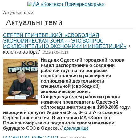
Актуальні теми
Актуальні теми
СЕРГЕЙ ГРИНЕВЕЦКИЙ: «СВОБОДНАЯ
ЭКОНОМИЧЕСКАЯ ЗОНА — ЭТО ВОПРОС
ИСКЛЮЧИТЕЛЬНО ЭКОНОМИКИ И ИНВЕСТИЦИЙ»
/
колонка автора/
10:19 17.04.2019
На днях Одесский городской голова
издал распоряжение о создании
рабочей группы по вопросам
восстановления и расширения
полноценной деятельности
специальной (свободной)
экономической зоны.
Сопредседателем рабочей группы
назначен председатель Одесской
облгосадминистрации в 1998-2005 году,
народный депутат Украины 3-го, 6-го и 7-го созывов
Сергей Гриневецкий. В интервью ИА «Контекст-
Причерноморье» он поделился своим видением
будущего СЭЗ в Одессе.
//
докладніше
ІЗ СВЯТОМ, ОДЕСИТИ!