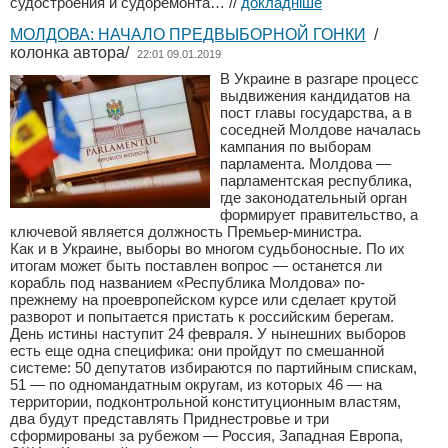
судостроения и судоремонта…
//
докладніше
МОЛДОВА: НАЧАЛО ПРЕДВЫБОРНОЙ ГОНКИ
/
колонка автора/
22:01 09.01.2019
В Украине в разгаре процесс
выдвижения кандидатов на
пост главы государства, а в
соседней Молдове началась
кампания по выборам
парламента. Молдова —
парламентская республика,
где законодательный орган
формирует правительство, а
ключевой является должность Премьер-министра.
Как и в Украине, выборы во многом судьбоносные. По их
итогам может быть поставлен вопрос — останется ли
корабль под названием «Республика Молдова» по-
прежнему на проевропейском курсе или сделает крутой
разворот и попытается пристать к российским берегам.
День истины наступит 24 февраля. У нынешних выборов
есть еще одна специфика: они пройдут по смешанной
системе: 50 депутатов избираются по партийным спискам,
51 — по одномандатным округам, из которых 46 — на
территории, подконтрольной конституционным властям,
два будут представлять Приднестровье и три
сформированы за рубежом — Россия, Западная Европа,