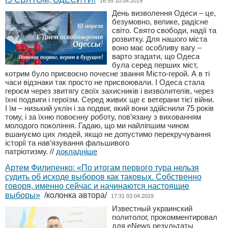
16:55 10.04.2019
День визволення Одеси – це,
безумовно, велике, радісне
світо. Свято свободи, надії та
розвитку. Для нашого міста
воно має особливу вагу –
варто згадати, що Одеса
була серед перших міст,
котрим було присвоєно почесне звання Місто-герой. А в ті
часи відзнаки так просто не присвоювали. І Одеса стала
героєм через звитягу своїх захисників і визволителів, через
їхні подвиги і героїзм. Серед живих ще є ветерани тієї війни.
І їм – низький уклін і за подвиг, який вони здійснили 75 років
тому, і за їхню повоєнну роботу, пов’язану з вихованням
молодого покоління. Гадаю, що ми найліпшим чином
вшануємо цих людей, якщо не допустимо перекручування
історії та нав’язування фальшивого
патріотизму.
//
докладніше
Артем Филипенко: «По итогам первого тура нельзя
судить об исходе выборов как таковых. Собственно
говоря, именно сейчас и начинаются настоящие
выборы»
/колонка автора/
17:31 03.04.2019
Известный украинский
политолог, прокомментировал
для eNews результаты