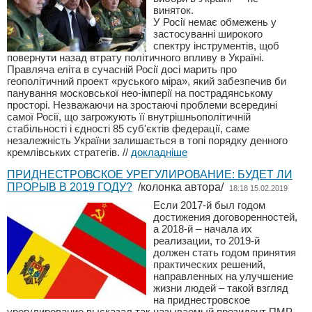
виняток.
У Росії немає обмежень у
застосуванні широкого
спектру інструментів, щоб
повернути назад втрату політичного впливу в Україні.
Правляча еліта в сучасній Росії досі марить про
геополітичний проект «руського міра», який забезпечив би
панування московської нео-імперії на пострадянському
просторі. Незважаючи на зростаючі проблеми всередині
самої Росії, що загрожують її внутрішньополітичній
стабільності і єдності 85 суб'єктів федерації, саме
незалежність України залишається в топі порядку денного
кремлівських стратегів.
//
докладніше
ПРИДНЕСТРОВСКОЕ УРЕГУЛИРОВАНИЕ: БУДЕТ ЛИ
ПРОРЫВ В 2019 ГОДУ?
/колонка автора/
18:18 15.02.2019
Если 2017-й был годом
достижения договоренностей,
а 2018-й – начала их
реализации, то 2019-й
должен стать годом принятия
практических решений,
направленных на улучшение
жизни людей – такой взгляд
на приднестровское
урегулирование высказал так называемый президент ПМР