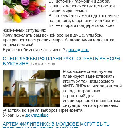
Вы источник гармонии и добра,
главных человеческих ценностей —
жизни, мира, семьи!
Вы созидаете сами и вдохновляете
на подвиги, свершения и открытия.
Вы — опора и поддержка во всех
жизненных ситуациях.
Хочу пожелать вам вечной весны в душе, улыбок,
прекрасного настроения, мира, благополучия и достатка
вашим семьям!
Будьте любимы и счастливы!
//
докладніше
СПЕЦСЛУЖБЫ РФ ПЛАНИРУЮТ СОРВАТЬ ВЫБОРЫ
В УКРАИНЕ
12:08 04.03.2019
Российские спецслужбы
планируют задействовать
агентуру так называемого
«МГБ ЛНР» из числа жителей
неподконтрольных
территорий для
инспирирования внештатных
ситуаций на избирательных
участках во время выборов Президента
Украины.
//
докладніше
АРТЕМ ФИЛИПЕНКО: В МОЛДОВЕ МОГУТ БЫТЬ