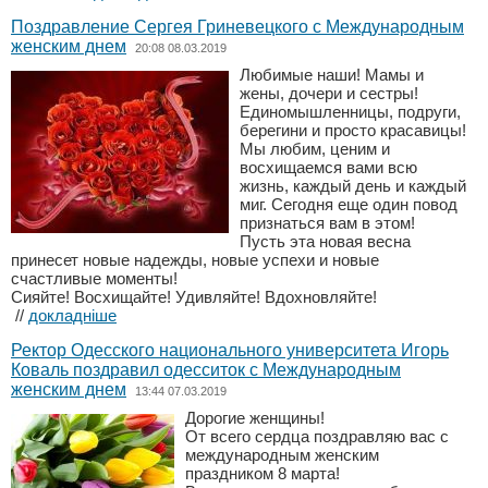
Поздравление Сергея Гриневецкого с Международным
женским днем
20:08 08.03.2019
Любимые наши! Мамы и
жены, дочери и сестры!
Единомышленницы, подруги,
берегини и просто красавицы!
Мы любим, ценим и
восхищаемся вами всю
жизнь, каждый день и каждый
миг. Сегодня еще один повод
признаться вам в этом!
Пусть эта новая весна
принесет новые надежды, новые успехи и новые
счастливые моменты!
Сияйте! Восхищайте! Удивляйте! Вдохновляйте!
//
докладніше
Ректор Одесского национального университета Игорь
Коваль поздравил одесситок с Международным
женским днем
13:44 07.03.2019
Дорогие женщины!
От всего сердца поздравляю вас с
международным женским
праздником 8 марта!