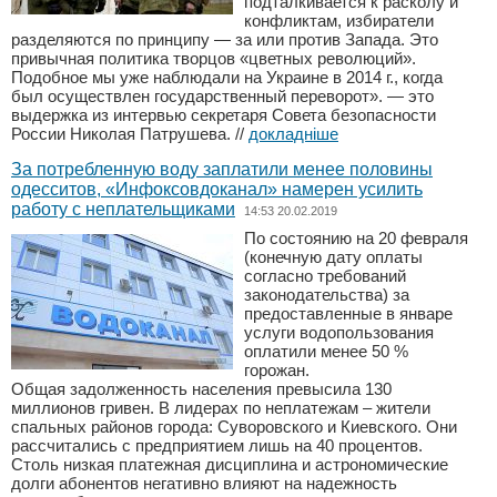
подталкивается к расколу и
конфликтам, избиратели
разделяются по принципу — за или против Запада. Это
привычная политика творцов «цветных революций».
Подобное мы уже наблюдали на Украине в 2014 г., когда
был осуществлен государственный переворот». — это
выдержка из интервью секретаря Совета безопасности
России Николая Патрушева.
//
докладніше
За потребленную воду заплатили менее половины
одесситов, «Инфоксовдоканал» намерен усилить
работу с неплательщиками
14:53 20.02.2019
По состоянию на 20 февраля
(конечную дату оплаты
согласно требований
законодательства) за
предоставленные в январе
услуги водопользования
оплатили менее 50 %
горожан.
Общая задолженность населения превысила 130
миллионов гривен. В лидерах по неплатежам – жители
спальных районов города: Суворовского и Киевского. Они
рассчитались с предприятием лишь на 40 процентов.
Столь низкая платежная дисциплина и астрономические
долги абонентов негативно влияют на надежность