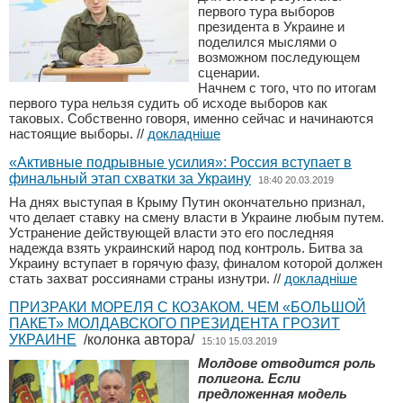
первого тура выборов
президента в Украине и
поделился мыслями о
возможном последующем
сценарии.
Начнем с того, что по итогам
первого тура нельзя судить об исходе выборов как
таковых. Собственно говоря, именно сейчас и начинаются
настоящие выборы.
//
докладніше
«Активные подрывные усилия»: Россия вступает в
финальный этап схватки за Украину
18:40 20.03.2019
На днях выступая в Крыму Путин окончательно признал,
что делает ставку на смену власти в Украине любым путем.
Устранение действующей власти это его последняя
надежда взять украинский народ под контроль. Битва за
Украину вступает в горячую фазу, финалом которой должен
стать захват россиянами страны изнутри.
//
докладніше
ПРИЗРАКИ МОРЕЛЯ С КОЗАКОМ. ЧЕМ «БОЛЬШОЙ
ПАКЕТ» МОЛДАВСКОГО ПРЕЗИДЕНТА ГРОЗИТ
УКРАИНЕ
/колонка автора/
15:10 15.03.2019
Молдове отводится роль
полигона. Если
предложенная модель