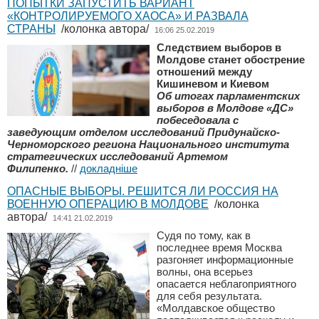
ПОПЫТКИ ЗАПУСТИТЬ ВАРИАНТ
«КОНТРОЛИРУЕМОГО ХАОСА» И РАЗВАЛА
СТРАНЫ
/колонка автора/
16:06 25.02.2019
Следствием выборов в
Молдове станет обострение
отношений между
Кишиневом и Киевом
Об итогах парламентских
выборов в Молдове «ДС»
побеседовала с
заведующим отделом исследований Придунайско-
Черноморского региона Национального института
стратегических исследований Артемом
Филипенко.
//
докладніше
ОПАСНЫЕ ВЫБОРЫ. РЕШИТСЯ ЛИ РОССИЯ НА
ВОЕННУЮ ОПЕРАЦИЮ В МОЛДОВЕ
/колонка
автора/
14:41 21.02.2019
Судя по тому, как в
последнее время Москва
разгоняет информационные
волны, она всерьез
опасается неблагоприятного
для себя результата.
«Молдавское общество