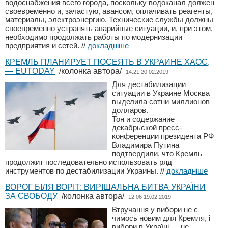
водоснабжения всего города, поскольку водоканал должен
своевременно и, зачастую, авансом, оплачивать реагенты,
материалы, электроэнергию. Технические службы должны
своевременно устранять аварийные ситуации, и, при этом,
необходимо продолжать работы по модернизации
предприятия и сетей.
//
докладніше
КРЕМЛЬ ПЛАНИРУЕТ ПОСЕЯТЬ В УКРАИНЕ ХАОС,
— EUTODAY
/колонка автора/
14:21 20.02.2019
Для дестабилизации
ситуации в Украине Москва
выделила сотни миллионов
долларов.
Тон и содержание
декабрьской пресс-
конференции президента РФ
Владимира Путина
подтвердили, что Кремль
продолжит последовательно использовать ряд
инструментов по дестабилизации Украины.
//
докладніше
ВОРОГ БІЛЯ ВОРІТ: ВИРІШАЛЬНА БИТВА УКРАЇНИ
ЗА СВОБОДУ
/колонка автора/
12:06 19.02.2019
Втручання у вибори не є
чимось новим для Кремля, і
вибори в Україні — не