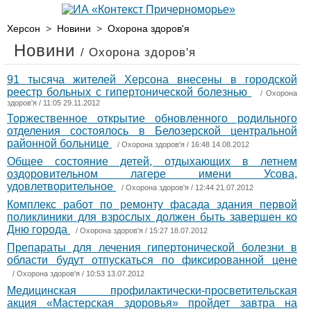
Херсон
>
Новини
>
Охорона здоров'я
Новини
/ Охорона здоров'я
91 тысяча жителей Херсона внесены в городской
реестр больных с гипертонической болезнью
/
Охорона
здоров'я
/ 11:05 29.11.2012
Торжественное открытие обновленного родильного
отделения состоялось в Белозерской центральной
районной больнице
/
Охорона здоров'я
/ 16:48 14.08.2012
Общее состояние детей, отдыхающих в летнем
оздоровительном лагере имени Усова,
удовлетворительное
/
Охорона здоров'я
/ 12:44 21.07.2012
Комплекс работ по ремонту фасада здания первой
поликлиники для взрослых должен быть завершен ко
Дню города
/
Охорона здоров'я
/ 15:27 18.07.2012
Препараты для лечения гипертонической болезни в
области будут отпускаться по фиксированной цене
/
Охорона здоров'я
/ 10:53 13.07.2012
Медицинская профилактически-просветительская
акция «Мастерская здоровья» пройдет завтра на