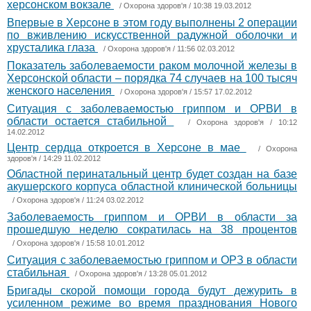
херсонском вокзале
/
Охорона здоров'я
/ 10:38 19.03.2012
Впервые в Херсоне в этом году выполнены 2 операции
по вживлению искусственной радужной оболочки и
хрусталика глаза
/
Охорона здоров'я
/ 11:56 02.03.2012
Показатель заболеваемости раком молочной железы в
Херсонской области – порядка 74 случаев на 100 тысяч
женского населения
/
Охорона здоров'я
/ 15:57 17.02.2012
Ситуация с заболеваемостью гриппом и ОРВИ в
области остается стабильной
/
Охорона здоров'я
/ 10:12
14.02.2012
Центр сердца откроется в Херсоне в мае
/
Охорона
здоров'я
/ 14:29 11.02.2012
Областной перинатальный центр будет создан на базе
акушерского корпуса областной клинической больницы
/
Охорона здоров'я
/ 11:24 03.02.2012
Заболеваемость гриппом и ОРВИ в области за
прошедшую неделю сократилась на 38 процентов
/
Охорона здоров'я
/ 15:58 10.01.2012
Ситуация с заболеваемостью гриппом и ОРЗ в области
стабильная
/
Охорона здоров'я
/ 13:28 05.01.2012
Бригады скорой помощи города будут дежурить в
усиленном режиме во время празднования Нового