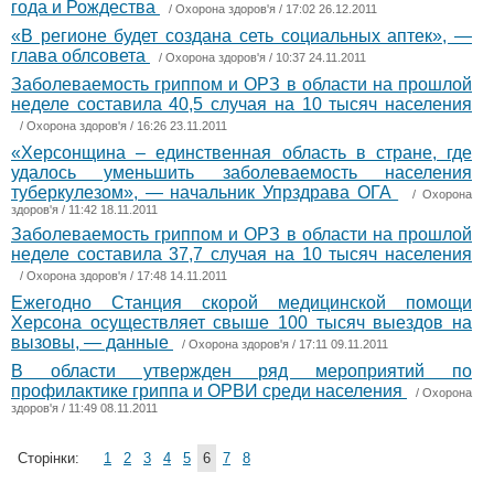
года и Рождества
/
Охорона здоров'я
/ 17:02 26.12.2011
«В регионе будет создана сеть социальных аптек», —
глава облсовета
/
Охорона здоров'я
/ 10:37 24.11.2011
Заболеваемость гриппом и ОРЗ в области на прошлой
неделе составила 40,5 случая на 10 тысяч населения
/
Охорона здоров'я
/ 16:26 23.11.2011
«Херсонщина – единственная область в стране, где
удалось уменьшить заболеваемость населения
туберкулезом», — начальник Упрздрава ОГА
/
Охорона
здоров'я
/ 11:42 18.11.2011
Заболеваемость гриппом и ОРЗ в области на прошлой
неделе составила 37,7 случая на 10 тысяч населения
/
Охорона здоров'я
/ 17:48 14.11.2011
Ежегодно Станция скорой медицинской помощи
Херсона осуществляет свыше 100 тысяч выездов на
вызовы, — данные
/
Охорона здоров'я
/ 17:11 09.11.2011
В области утвержден ряд мероприятий по
профилактике гриппа и ОРВИ среди населения
/
Охорона
здоров'я
/ 11:49 08.11.2011
Сторінки:
1
2
3
4
5
6
7
8