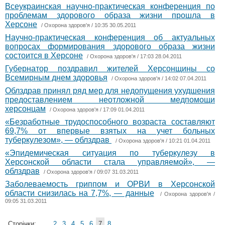
Всеукраинская научно-практическая конференция по
проблемам здорового образа жизни прошла в
Херсоне
/
Охорона здоров'я
/ 10:35 30.05.2011
Научно-практическая конференция об актуальных
вопросах формирования здорового образа жизни
состоится в Херсоне
/
Охорона здоров'я
/ 17:03 28.04.2011
Губернатор поздравил жителей Херсонщины со
Всемирным днем здоровья
/
Охорона здоров'я
/ 14:02 07.04.2011
Облздрав принял ряд мер для недопущения ухудшения
предоставлением неотложной медпомощи
херсонцам
/
Охорона здоров'я
/ 17:09 01.04.2011
«Безработные трудоспособного возраста составляют
69,7% от впервые взятых на учет больных
туберкулезом», — облздрав
/
Охорона здоров'я
/ 10:21 01.04.2011
«Эпидемическая ситуация по туберкулезу в
Херсонской области стала управляемой», —
облздрав
/
Охорона здоров'я
/ 09:07 31.03.2011
Заболеваемость гриппом и ОРВИ в Херсонской
области снизилась на 7,7%, — данные
/
Охорона здоров'я
/
09:05 31.03.2011
Сторінки:
...
2
3
4
5
6
7
8