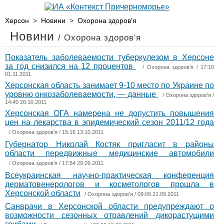
Херсон
>
Новини
>
Охорона здоров'я
Новини
/ Охорона здоров'я
Показатель заболеваемости туберкулезом в Херсоне
за год снизился на 12 процентов
/
Охорона здоров'я
/ 17:10
01.11.2011
Херсонская область занимает 9-10 место по Украине по
уровню онкозаболеваемости, — данные
/
Охорона здоров'я
/
14:40 20.10.2011
Херсонская ОГА намерена не допустить повышения
цен на лекарства в эпидемический сезон 2011/12 года
/
Охорона здоров'я
/ 15:16 13.10.2011
Губернатор Николай Костяк пригласит в районы
области передвижные медицинские автомобили
/
Охорона здоров'я
/ 17:54 29.09.2011
Всеукраинская научно-практическая конференция
дерматовенерологов и косметологов прошла в
Херсонской области
/
Охорона здоров'я
/ 09:09 21.09.2011
Санврачи в Херсонской области предупреждают о
возможности сезонных отравлений дикорастущими