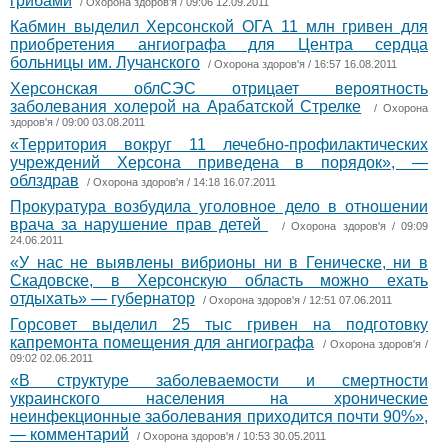
грибами
/
Охорона здоров'я
/ 09:06 12.09.2011
Кабмин выделил Херсонской ОГА 11 млн гривен для
приобретения ангиографа для Центра сердца
больницы им. Лучанского
/
Охорона здоров'я
/ 16:57 16.08.2011
Херсонская облСЭС отрицает вероятность
заболевания холерой на Арабатской Стрелке
/
Охорона
здоров'я
/ 09:00 03.08.2011
«Территория вокруг 11 лечебно-профилактических
учреждений Херсона приведена в порядок», —
облздрав
/
Охорона здоров'я
/ 14:18 16.07.2011
Прокуратура возбудила уголовное дело в отношении
врача за нарушение прав детей
/
Охорона здоров'я
/ 09:09
24.06.2011
«У нас не выявлены вибрионы ни в Геническе, ни в
Скадовске, в Херсонскую область можно ехать
отдыхать» — губернатор
/
Охорона здоров'я
/ 12:51 07.06.2011
Горсовет выделил 25 тыс гривен на подготовку
капремонта помещения для ангиографа
/
Охорона здоров'я
/
09:02 02.06.2011
«В структуре заболеваемости и смертности
украинского населения на хронические
неинфекционные заболевания приходится почти 90%»,
— комментарий
/
Охорона здоров'я
/ 10:53 30.05.2011