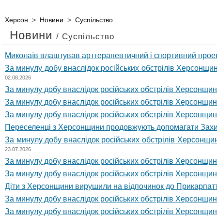
Херсон
>
Новини
>
Суспільство
Новини
/ Суспільство
Миколаїв влаштував арттерапевтичний і спортивний прое
За минулу добу внаслідок російських обстрілів Херсонщин
02.08.2026
За минулу добу внаслідок російських обстрілів Херсонщин
За минулу добу внаслідок російських обстрілів Херсонщи
За минулу добу внаслідок російських обстрілів Херсонщи
Переселенці з Херсонщини продовжують допомагати Зах
За минулу добу внаслідок російських обстрілів Херсонщи
23.07.2026
За минулу добу внаслідок російських обстрілів Херсонщи
За минулу добу внаслідок російських обстрілів Херсонщин
Діти з Херсонщини вирушили на відпочинок до Прикарпат
За минулу добу внаслідок російських обстрілів Херсонщин
За минулу добу внаслідок російських обстрілів Херсонщи