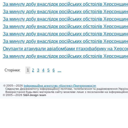
За минулу добу внаслідок російських обстрілів Херсонщин
За минулу добу внаслідок російських обстрілів Херсонщи
За минулу добу внаслідок російських обстрілів Херсонщи
За минулу добу внаслідок російських обстрілів Херсонщин
За минулу добу внаслідок російських обстрілів Херсонщи
За минулу добу внаслідок російських обстрілів Херсонщи
Окупанти атакували авіабомбами птахофабрику на Херсон
За минулу добу внаслідок російських обстрілів Херсонщи
Сторінки:
1
2
3
4
5
6
...
© 2005—2026
Інформаційне агентство «Контекст-Причорномор'я»
Свідоцтво Держкомітету інформаційної політики, телебачення та радіомовлення України
Використання будь-яких матеріалів сайту можливе лише з посиланням на інформаційн
© 2005—2026
S&A design team
/ 0.060