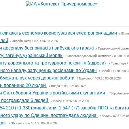
 закликають економно користуватися електроприладами
/
Житл
ілей
/
Збройні сили
/ 10:14 06.08.2026
 арсеналу боєприпасів і вибухівки в гаражі
/
Правоохоронні орган
ту: загинув український моряк
/
Морегосподарський комплекс
/ 09:38 06.
онту дорожнього та тротуарного покриття (адреси)
/
Транспорт
/
ного нападу, запущених росіянами по Україні
/
Збройні сили
/ 09:2
обмежать рух через дорожні роботи
/
Транспорт
/ 09:15 06.08.2026
ини поранено 20 людей
/
Влада
/ 08:11 06.08.2026
ня Сил оборони України з російськими окупантами
/
Збройні сил
ні постраждали 6 людей
/
Влада
/ 07:47 06.08.2026
54 210 (+1 330) живої сили, 1 547 (+7) засобів ППО та багато
ичного удару по Одещині постраждала людина
/
Влада
/ 07:37 06.0
ед»
/
Збройні сили
/ 07:33 06.08.2026