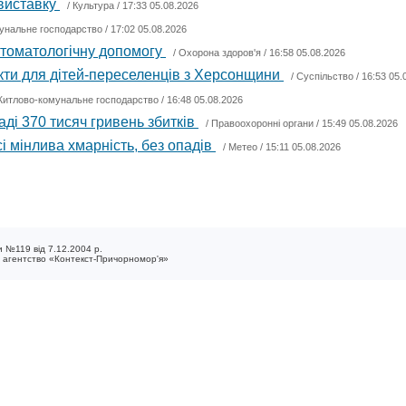
 виставку
/
Культура
/ 17:33 05.08.2026
унальне господарство
/ 17:02 05.08.2026
стоматологічну допомогу
/
Охорона здоров'я
/ 16:58 05.08.2026
кти для дітей-переселенців з Херсонщини
/
Суспільство
/ 16:53 05.
итлово-комунальне господарство
/ 16:48 05.08.2026
ді 370 тисяч гривень збитків
/
Правоохоронні органи
/ 15:49 05.08.2026
і мінлива хмарність, без опадів
/
Метео
/ 15:11 05.08.2026
 №119 від 7.12.2004 р.
е агентство «Контекст-Причорномор'я»