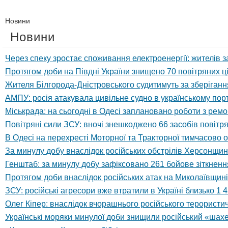
Новини
Новини
Через спеку зростає споживання електроенергії: жителів
Протягом доби на Півдні України знищено 70 повітряних ц
Жителя Білгорода-Дністровського судитимуть за зберігання
АМПУ: росія атакувала цивільне судно в українському пор
Міськрада: на сьогодні в Одесі заплановано роботи з рем
Повітряні сили ЗСУ: вночі знешкоджено 66 засобів повітря
В Одесі на перехресті Моторної та Тракторної тимчасово 
За минулу добу внаслідок російських обстрілів Херсонщ
Генштаб: за минулу добу зафіксовано 261 бойове зіткнен
Протягом доби внаслідок російських атак на Миколаївщи
ЗСУ: російські агресори вже втратили в Україні близько 1 4
Олег Кіпер: внаслідок вчорашнього російського терорист
Українські моряки минулої доби знищили російський «шах