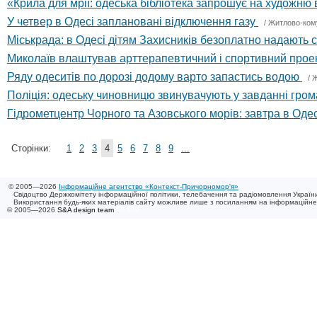
«Крила для мрії: одеська бібліотека запрошує на художню
У четвер в Одесі заплановані відключення газу
/
Житлово-ком
Міськрада: в Одесі дітям Захисників безоплатно надають 
Миколаїв влаштував арттерапевтичний і спортивний прое
Ряду одеситів по дорозі додому варто запастись водою
/
Ж
Поліція: одеську чиновницю звинувачують у завданні грома
Гідрометцентр Чорного та Азовського морів: завтра в Одес
Сторінки:
1
2
3
4
5
6
7
8
9
...
© 2005—2026
Інформаційне агентство «Контекст-Причорномор'я»
Свідоцтво Держкомітету інформаційної політики, телебачення та радіомовлення України
Використання будь-яких матеріалів сайту можливе лише з посиланням на інформаційн
© 2005—2026
S&A design team
/ 0.008