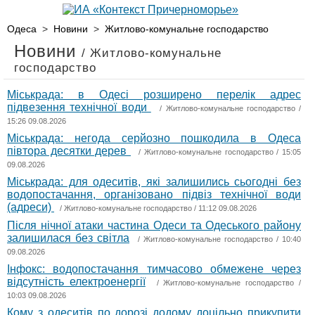
Одеса
>
Новини
>
Житлово-комунальне господарство
Новини
/ Житлово-комунальне
господарство
Міськрада: в Одесі розширено перелік адрес
підвезення технічної води
/
Житлово-комунальне господарство
/
15:26 09.08.2026
Міськрада: негода серйозно пошкодила в Одеса
півтора десятки дерев
/
Житлово-комунальне господарство
/ 15:05
09.08.2026
Міськрада: для одеситів, які залишились сьогодні без
водопостачання, організовано підвіз технічної води
(адреси)
/
Житлово-комунальне господарство
/ 11:12 09.08.2026
Після нічної атаки частина Одеси та Одеського району
залишилася без світла
/
Житлово-комунальне господарство
/ 10:40
09.08.2026
Інфокс: водопостачання тимчасово обмежене через
відсутність електроенергії
/
Житлово-комунальне господарство
/
10:03 09.08.2026
Кому з одеситів по дорозі додому доцільно прикупити