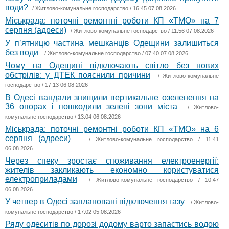
води?
/
Житлово-комунальне господарство
/ 16:45 07.08.2026
Міськрада: поточні ремонтні роботи КП «ТМО» на 7
серпня (адреси)
/
Житлово-комунальне господарство
/ 11:56 07.08.2026
У пʼятницю частина мешканців Одещини залишиться
без води
/
Житлово-комунальне господарство
/ 07:40 07.08.2026
Чому на Одещині відключають світло без нових
обстрілів: у ДТЕК пояснили причини
/
Житлово-комунальне
господарство
/ 17:13 06.08.2026
В Одесі вандали знищили вертикальне озеленення на
36 опорах і пошкодили зелені зони міста
/
Житлово-
комунальне господарство
/ 13:04 06.08.2026
Міськрада: поточні ремонтні роботи КП «ТМО» на 6
серпня (адреси)
/
Житлово-комунальне господарство
/ 11:41
06.08.2026
Через спеку зростає споживання електроенергії:
жителів закликають економно користуватися
електроприладами
/
Житлово-комунальне господарство
/ 10:47
06.08.2026
У четвер в Одесі заплановані відключення газу
/
Житлово-
комунальне господарство
/ 17:02 05.08.2026
Ряду одеситів по дорозі додому варто запастись водою