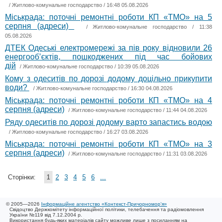
/
Житлово-комунальне господарство
/ 16:48 05.08.2026
Міськрада: поточні ремонтні роботи КП «ТМО» на 5
серпня (адреси)
/
Житлово-комунальне господарство
/ 11:38
05.08.2026
ДТЕК Одеські електромережі за пів року відновили 26
енергооб’єктів, пошкоджених під час бойових
дій
/
Житлово-комунальне господарство
/ 10:39 05.08.2026
Кому з одеситів по дорозі додому доцільно прикупити
води?
/
Житлово-комунальне господарство
/ 16:30 04.08.2026
Міськрада: поточні ремонтні роботи КП «ТМО» на 4
серпня (адреси)
/
Житлово-комунальне господарство
/ 11:44 04.08.2026
Ряду одеситів по дорозі додому варто запастись водою
/
Житлово-комунальне господарство
/ 16:27 03.08.2026
Міськрада: поточні ремонтні роботи КП «ТМО» на 3
серпня (адреси)
/
Житлово-комунальне господарство
/ 11:31 03.08.2026
Сторінки:
1
2
3
4
5
6
...
© 2005—2026
Інформаційне агентство «Контекст-Причорномор'я»
Свідоцтво Держкомітету інформаційної політики, телебачення та радіомовлення
України №119 від 7.12.2004 р.
Використання будь-яких матеріалів сайту можливе лише з посиланням на