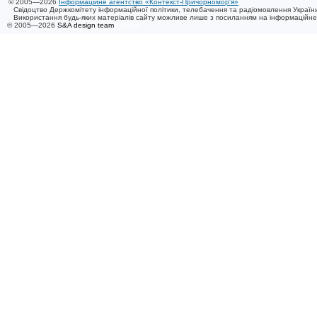
© 2005—2026
Інформаційне агентство «Контекст-Причорномор'я»
Свідоцтво Держкомітету інформаційної політики, телебачення та радіомовлення України
Використання будь-яких матеріалів сайту можливе лише з посиланням на інформаційн
© 2005—2026
S&A design team
/ 0.006