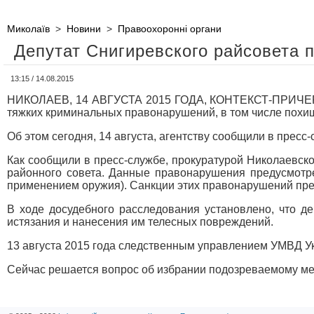
Миколаїв
>
Новини
>
Правоохоронні органи
Депутат Снигиревского райсовета 
13:15 / 14.08.2015
НИКОЛАЕВ, 14 АВГУСТА 2015 ГОДА, КОНТЕКСТ-ПРИЧЕРНО
тяжких криминальных правонарушений, в том числе похи
Об этом сегодня, 14 августа, агентству сообщили в пресс
Как сообщили в пресс-службе, прокуратурой Николаевск
районного совета. Данные правонарушения предусмотрены
применением оружия). Санкции этих правонарушений пре
В ходе досудебного расследования установлено, что д
истязания и нанесения им телесных повреждений.
13 августа 2015 года следственным управлением УМВД Ук
Сейчас решается вопрос об избрании подозреваемому ме