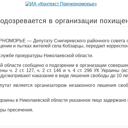
подозревается в организации похище
МОРЬЕ — Депутату Снигиревского районного совета со
щении и пытках жителей села Кобзарцы, передает корреспо
-службе прокуратуры Николаевской области.
ой области сообщено о подозрении в организации соверш
 ч. 2 ст. 127, ч. 2 ст. 146 и ч. 4 ст. 296 УК Украины (
дусматривают наказание в виде лишения свободы до 10 лет
епутат является организатором незаконного лишения сво
раины в Николаевской области указанное лицо задержано в
ры пресечения.