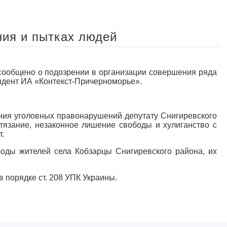
ния и пытках людей
общено о подозрении в организации совершения ряда
ндент ИА «Контекст-Причерноморье».
ения уголовных правонарушений депутату Снигиревского
истязание, незаконное лишение свободы и хулиганство с
.
боды жителей села Кобзарцы Снигиревского района, их
 порядке ст. 208 УПК Украины.