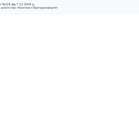
 №119 від 7.12.2004 р.
е агентство «Контекст-Причорномор'я»